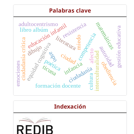
Palabras clave
resistencia
matemáticas
adultocentrismo
educación infantil
gestión educativa
libro albúm
competencia
literatura
miedo
ciudadanía crítica
equidad cognitiva
dibujo
autoridad
afecto
aspo
interculturalidad
ciudad
poética
infancia
obediencia
emociones
ticuna
ciudadanía
cultura
formación docente
Indexación