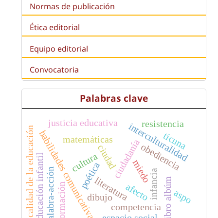
Normas de publicación
Ética editorial
Equipo editorial
Convocatoria
Palabras clave
justicia educativa
resistencia
interculturalidad
calidad de la educación
habilidades comunicativas
ticuna
matemáticas
ciudadanía
obediencia
ciudad
cultura
educación infantil
miedo
poética
palabra-acción
infancia
literatura
libro albúm
afecto
formación
aspo
dibujo
competencia
espacio social