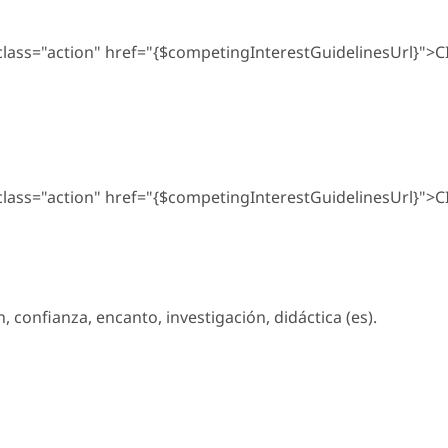
 class="action" href="{$competingInterestGuidelinesUrl}">C
 class="action" href="{$competingInterestGuidelinesUrl}">C
, confianza, encanto, investigación, didáctica (es).