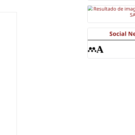
Social N