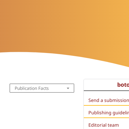
bot
Publication Facts
Send a submissio
Publishing guideli
Editorial team