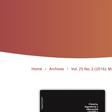
Home
/
Archives
/
Vol. 25 No. 2 (2016): 