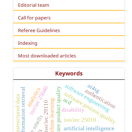
Editorial team
Call for papers
Referee Guidelines
Indexing
Most downloaded articles
Keywords
ai4sg
software engineering
iso/iec 25040
analytics
software product quality
information retrieval
authentication
software process quality
unstructured data
ucd
machine learning
iso/iec 29110
disability
code smells
iso/iec 25010
artificial intelligence