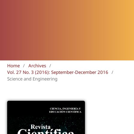
Home
/
Archives
/
Vol. 27 No. 3 (2016): September-December 2016
/
Science and Engineering