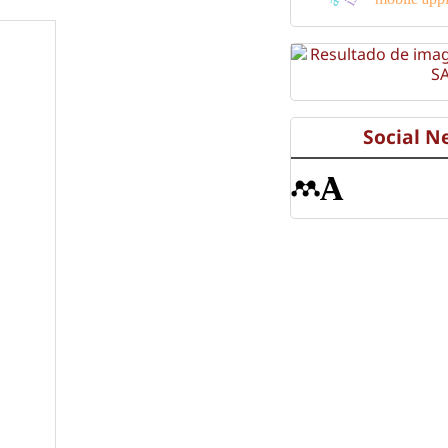
Social N