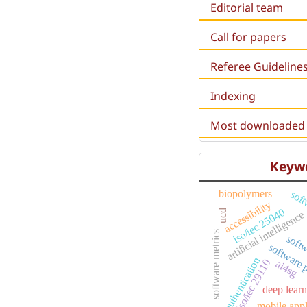
Editorial team
Call for papers
Referee Guideline
Indexing
Most downloaded a
Keyw
biopolymers
soft
accessibility
iso/iec 25040
ucd
artificial intelligence
software metrics
softw
software 
authentication
iso/iec 29110
ai4sg
deep lear
mobile appl