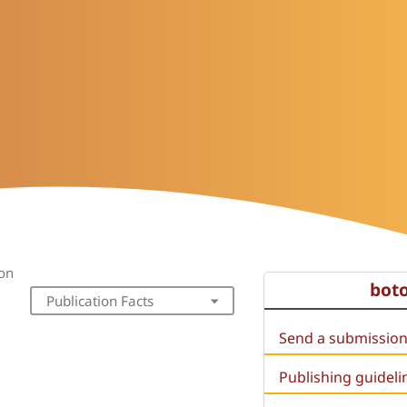
ion
bot
Publication Facts
Send a submissio
Publishing guideli