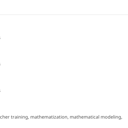
s
s
s
cher training, mathematization, mathematical modeling,