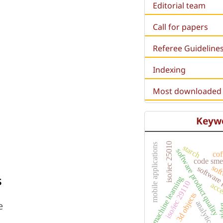
Editorial team
Call for papers
Referee Guideline
Indexing
Most downloaded a
Keyw
iso/iec 25010
mobile applications
starch
software product quality
cof
code sme
soft
software 
s
machine learning
iso/iec 29110
acce
3d objects
e
analytics
ai