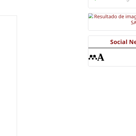
Social N