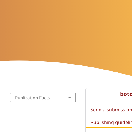
bot
Publication Facts
Send a submissio
Publishing guideli