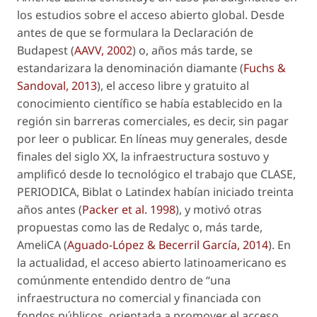
los estudios sobre el acceso abierto global. Desde
antes de que se formulara la
Declaración de
Budapest
(
AAVV, 2002
) o, años más tarde, se
estandarizara la denominación
diamante
(
Fuchs &
Sandoval, 2013
), el acceso libre y gratuito al
conocimiento científico se había establecido en la
región sin barreras comerciales, es decir, sin pagar
por leer o publicar. En líneas muy generales, desde
finales del siglo XX, la infraestructura sostuvo y
amplificó desde lo tecnológico el trabajo que CLASE,
PERIODICA, Biblat o Latindex habían iniciado treinta
años antes (
Packer et al. 1998
), y motivó otras
propuestas como las de Redalyc o, más tarde,
AmeliCA (
Aguado-López & Becerril García, 2014
). En
la actualidad, el acceso abierto latinoamericano es
comúnmente entendido dentro de “una
infraestructura no comercial y financiada con
fondos públicos, orientada a promover el acceso