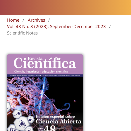
Home
/
Archives
/
Vol. 48 No. 3 (2023): September-December 2023
/
Scientific Notes