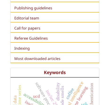
Publishing guidelines
Editorial team
Call for papers
Referee Guidelines
Indexing
Most downloaded articles
Keywords
artificial intelligence
software process quality
disability
time series
machine learning
code smells
coffee
iso/iec 25040
accessibility
ucd