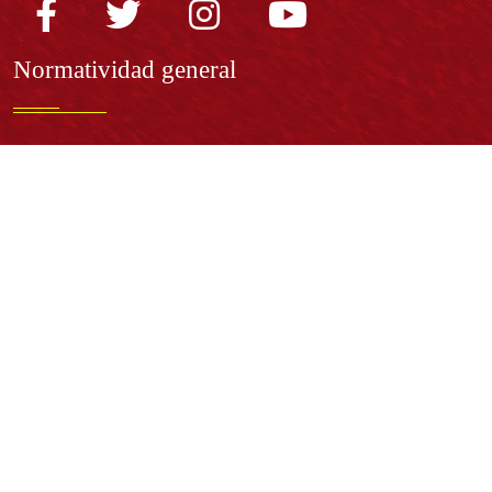
Normatividad general
Estatuto General
Proyecto Universitario Institucional - PUI
Normatividad académica
Derechos pecuniarios
Estatuto Estudiantil
Estatuto Docente
Estatuto Académico
Contáctenos