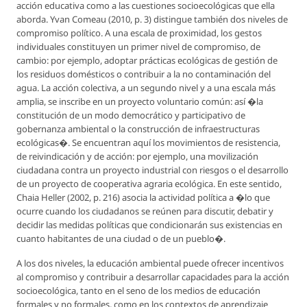
acción educativa como a las cuestiones socioecológicas que ella
aborda. Yvan Comeau (2010, p. 3) distingue también dos niveles de
compromiso político. A una escala de proximidad, los gestos
individuales constituyen un primer nivel de compromiso, de
cambio: por ejemplo, adoptar prácticas ecológicas de gestión de
los residuos domésticos o contribuir a la no contaminación del
agua. La acción colectiva, a un segundo nivel y a una escala más
amplia, se inscribe en un proyecto voluntario común: así �la
constitución de un modo democrático y participativo de
gobernanza ambiental o la construcción de infraestructuras
ecológicas�. Se encuentran aquí los movimientos de resistencia,
de reivindicación y de acción: por ejemplo, una movilización
ciudadana contra un proyecto industrial con riesgos o el desarrollo
de un proyecto de cooperativa agraria ecológica. En este sentido,
Chaia Heller (2002, p. 216) asocia la actividad política a �lo que
ocurre cuando los ciudadanos se reúnen para discutir, debatir y
decidir las medidas políticas que condicionarán sus existencias en
cuanto habitantes de una ciudad o de un pueblo�.
A los dos niveles, la educación ambiental puede ofrecer incentivos
al compromiso y contribuir a desarrollar capacidades para la acción
socioecológica, tanto en el seno de los medios de educación
formales y no formales, como en los contextos de aprendizaje