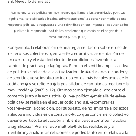
Erik Neveu lo define así:
Asume una tarea política un movimiento que llama a las autoridades políticas
(gobierno, colectividades locales, administraciones) a aportar por medio de una
respuesta pública, la respuesta a una reivindicación que imputa a las autoridades
públicas la responsabilidad de los problemas que están en el origen de la
movilización (2005, p. 12).
Por ejemplo, la elaboración de una reglamentación sobre el uso de
los recursos colectivos o, en la esfera educativa, la orientación de
un currículo y el establecimiento de condiciones favorables al
cambio de prácticas pedagógicas. Pero en el sentido amplio, la idea
de política se extiende a la actualización de �relaciones de poder y
de sentido que se involucran incluso en los más banales actos de lo
cotidiano� y se refiere a �la posibilidad de cambiarlos mediante la
movilización� (2005 p. 12). Citemos como ejemplo el lazo entre el
comercio justo y la ecojusticia. �Lo� político �más allá de �la�
política� se realiza en el actuar cotidiano: así, �comprar es
votar��con la condición, por supuesto, de no limitarse a los actos
aislados e individuales de consumo�. Lo que concierne lo colectivo
deviene político. La educación ambiental puede contribuir a aclarar
la significación �a menudo múltiple� de las realidades y a
identificar y analizar las relaciones de poder, tanto en lo relativo a la