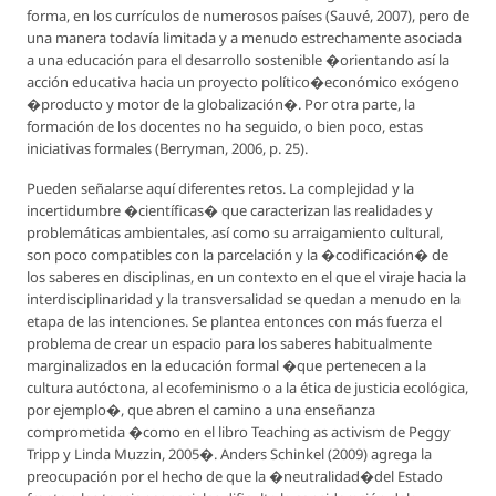
forma, en los currículos de numerosos países (Sauvé, 2007), pero de
una manera todavía limitada y a menudo estrechamente asociada
a una educación para el desarrollo sostenible �orientando así la
acción educativa hacia un proyecto político�económico exógeno
�producto y motor de la globalización�. Por otra parte, la
formación de los docentes no ha seguido, o bien poco, estas
iniciativas formales (Berryman, 2006, p. 25).
Pueden señalarse aquí diferentes retos. La complejidad y la
incertidumbre �científicas� que caracterizan las realidades y
problemáticas ambientales, así como su arraigamiento cultural,
son poco compatibles con la parcelación y la �codificación� de
los saberes en disciplinas, en un contexto en el que el viraje hacia la
interdisciplinaridad y la transversalidad se quedan a menudo en la
etapa de las intenciones. Se plantea entonces con más fuerza el
problema de crear un espacio para los saberes habitualmente
marginalizados en la educación formal �que pertenecen a la
cultura autóctona, al ecofeminismo o a la ética de justicia ecológica,
por ejemplo�, que abren el camino a una enseñanza
comprometida �como en el libro Teaching as activism de Peggy
Tripp y Linda Muzzin, 2005�. Anders Schinkel (2009) agrega la
preocupación por el hecho de que la �neutralidad�del Estado