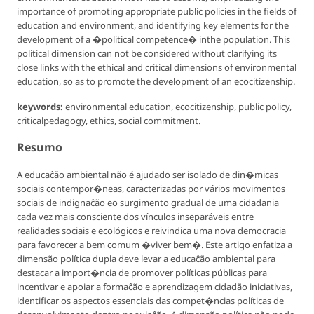
importance of promoting appropriate public policies in the fields of
education and environment, and identifying key elements for the
development of a �political competence� inthe population. This
political dimension can not be considered without clarifying its
close links with the ethical and critical dimensions of environmental
education, so as to promote the development of an ecocitizenship.
keywords:
environmental education, ecocitizenship, public policy,
criticalpedagogy, ethics, social commitment.
Resumo
A educaĉão ambiental não é ajudado ser isolado de din�micas
sociais contempor�neas, caracterizadas por vários movimentos
sociais de indignaĉão eo surgimento gradual de uma cidadania
cada vez mais consciente dos vínculos inseparáveis entre
realidades sociais e ecológicos e reivindica uma nova democracia
para favorecer a bem comum �viver bem�. Este artigo enfatiza a
dimensão política dupla deve levar a educaĉão ambiental para
destacar a import�ncia de promover políticas públicas para
incentivar e apoiar a formaĉão e aprendizagem cidadão iniciativas,
identificar os aspectos essenciais das compet�ncias políticas de