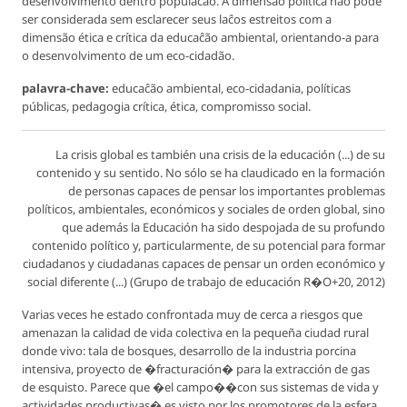
desenvolvimento dentro populaĉão. A dimensão política não pode
ser considerada sem esclarecer seus laĉos estreitos com a
dimensão ética e crítica da educaĉão ambiental, orientando-a para
o desenvolvimento de um eco-cidadão.
palavra-chave:
educaĉão ambiental, eco-cidadania, políticas
públicas, pedagogia crítica, ética, compromisso social.
La crisis global es también una crisis de la educación (...) de su
contenido y su sentido. No sólo se ha claudicado en la formación
de personas capaces de pensar los importantes problemas
políticos, ambientales, económicos y sociales de orden global, sino
que además la Educación ha sido despojada de su profundo
contenido político y, particularmente, de su potencial para formar
ciudadanos y ciudadanas capaces de pensar un orden económico y
social diferente (...) (Grupo de trabajo de educación R�O+20, 2012)
Varias veces he estado confrontada muy de cerca a riesgos que
amenazan la calidad de vida colectiva en la pequeña ciudad rural
donde vivo: tala de bosques, desarrollo de la industria porcina
intensiva, proyecto de �fracturación� para la extracción de gas
de esquisto. Parece que �el campo��con sus sistemas de vida y
actividades productivas� es visto por los promotores de la esfera