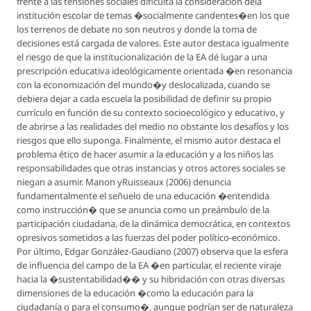
frente a las tensiones sociales dificulta la consideración dela
institución escolar de temas �socialmente candentes�en los que
los terrenos de debate no son neutros y donde la toma de
decisiones está cargada de valores. Este autor destaca igualmente
el riesgo de que la institucionalización de la EA dé lugar a una
prescripción educativa ideológicamente orientada �en resonancia
con la economización del mundo�y deslocalizada, cuando se
debiera dejar a cada escuela la posibilidad de definir su propio
currículo en función de su contexto socioecológico y educativo, y
de abrirse a las realidades del medio no obstante los desafíos y los
riesgos que ello suponga. Finalmente, el mismo autor destaca el
problema ético de hacer asumir a la educación y a los niños las
responsabilidades que otras instancias y otros actores sociales se
niegan a asumir. Manon yRuisseaux (2006) denuncia
fundamentalmente el señuelo de una educación �entendida
como instrucción� que se anuncia como un preámbulo de la
participación ciudadana, de la dinámica democrática, en contextos
opresivos sometidos a las fuerzas del poder político-económico.
Por último, Edgar González-Gaudiano (2007) observa que la esfera
de influencia del campo de la EA �en particular, el reciente viraje
hacia la �sustentabilidad�� y su hibridación con otras diversas
dimensiones de la educación �como la educación para la
ciudadanía o para el consumo�, aunque podrían ser de naturaleza