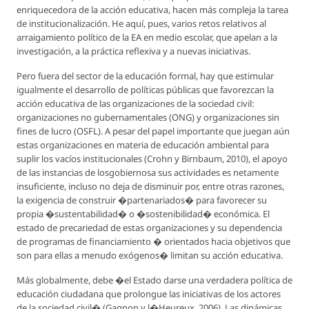
enriquecedora de la acción educativa, hacen más compleja la tarea
de institucionalización. He aquí, pues, varios retos relativos al
arraigamiento político de la EA en medio escolar, que apelan a la
investigación, a la práctica reflexiva y a nuevas iniciativas.
Pero fuera del sector de la educación formal, hay que estimular
igualmente el desarrollo de políticas públicas que favorezcan la
acción educativa de las organizaciones de la sociedad civil:
organizaciones no gubernamentales (ONG) y organizaciones sin
fines de lucro (OSFL). A pesar del papel importante que juegan aún
estas organizaciones en materia de educación ambiental para
suplir los vacíos institucionales (Crohn y Birnbaum, 2010), el apoyo
de las instancias de losgobiernosa sus actividades es netamente
insuficiente, incluso no deja de disminuir por, entre otras razones,
la exigencia de construir �partenariados� para favorecer su
propia �sustentabilidad� o �sostenibilidad� económica. El
estado de precariedad de estas organizaciones y su dependencia
de programas de financiamiento � orientados hacia objetivos que
son para ellas a menudo exógenos� limitan su acción educativa.
Más globalmente, debe �el Estado darse una verdadera política de
educación ciudadana que prolongue las iniciativas de los actores
de la sociedad civil� (Gagnon y l�Heureux, 2006). Las dinámicas