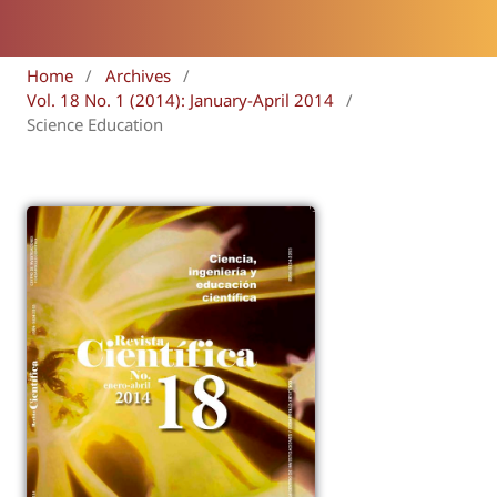
Home
/
Archives
/
Vol. 18 No. 1 (2014): January-April 2014
/
Science Education