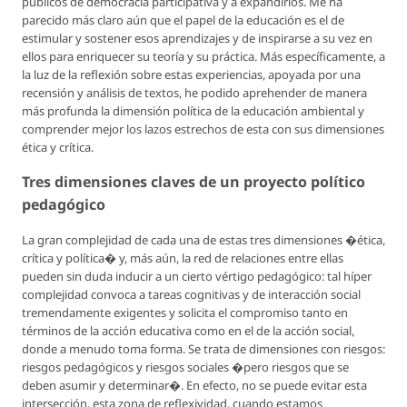
públicos de democracia participativa y a expandirlos. Me ha
parecido más claro aún que el papel de la educación es el de
estimular y sostener esos aprendizajes y de inspirarse a su vez en
ellos para enriquecer su teoría y su práctica. Más específicamente, a
la luz de la reflexión sobre estas experiencias, apoyada por una
recensión y análisis de textos, he podido aprehender de manera
más profunda la dimensión política de la educación ambiental y
comprender mejor los lazos estrechos de esta con sus dimensiones
ética y crítica.
Tres dimensiones claves de un proyecto político
pedagógico
La gran complejidad de cada una de estas tres dimensiones �ética,
crítica y política� y, más aún, la red de relaciones entre ellas
pueden sin duda inducir a un cierto vértigo pedagógico: tal híper
complejidad convoca a tareas cognitivas y de interacción social
tremendamente exigentes y solicita el compromiso tanto en
términos de la acción educativa como en el de la acción social,
donde a menudo toma forma. Se trata de dimensiones con riesgos:
riesgos pedagógicos y riesgos sociales �pero riesgos que se
deben asumir y determinar�. En efecto, no se puede evitar esta
intersección, esta zona de reflexividad, cuando estamos