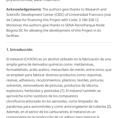
Acknowledgements:
The authors give thanks to Research and
Scientific Development Center (CIDC) of Universidad Francisco Jose
de Caldas for financing this Project with Code: 3-180-328-12.
Moreover, the authors give thanks to SENA-TecnoParque Node
Bogota DC for allowing the development of this Project in its
facilities.
1. Introducción
El metanol (CH3OH) es un alcohol utilizado en la fabricación de una
amplia gama de derivados químicos como: metilaminas,
formaldehido, acido acético, metacrilato de metilo, entre otros; que
se emplean para fabricar diversos productos como: espumas,
resinas, adhesivos, recubrimientos, plásticos, textiles, pinturas,
solventes, removedores de pinturas, productos de silicona,
explosivos, herbicidas y pesticidas [1]. El metanol también se
aprovecha como sustituto de los compuestos
clorofluorocarbonado en los aerosoles, como limpiador de
parabrisas para automóviles y como anticongelante de tuberías [2].
Además, en el sector de los carburantes, el metanol es un
componente en la producción de un aditivo para mejorar la