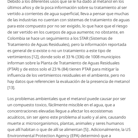
Debido a los diferentes usos que se le ha dado al metanol en los
últimos años y de la poca información sobre su tratamiento al ser
vertido a corrientes de agua superficial, lleva a pensar que muchas
de las industrias no cuentan con sistemas de tratamiento de aguas
para este compuesto por no ser exigido, lo que hace que el riesgo
de ser vertido en los cuerpos de agua aumente; no obstante, en
Colombia se hace un seguimiento a los STAR (Sistemas de
Tratamiento de Aguas Residuales), pero la información reportada
es general de si existe o no un tratamiento a este tipo de
vertimientos [12], donde solo el 33 % (336) de 1008 municipios
informan sobre la Planta de Tratamiento de Aguas Residuales
(PTAR) y de estos solo el 23 % (84) tienen PTAR para mitigar la
influencia de los vertimientos residuales en el ambiente, pero no
hay datos que referencien la evaluación de la presencia de metanol
[13].
Los problemas ambientales que el metanol puede causar por ser
un compuesto toxico, fácilmente miscible en el agua, que a
concentraciones elevadas llegue a afectar los ecosistemas
acuáticos, sin ser ajeno este problema al suelo y al aire, causando
muerte a: microorganismos, plantas, animales y seres humanos
que allí habitan o que de allí se alimentan [5]:. Adicionalmente, la US
Environmental Protection Agency (EPA) determinó que a