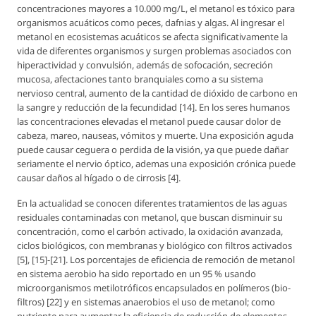
concentraciones mayores a 10.000 mg/L, el metanol es tóxico para
organismos acuáticos como peces, dafnias y algas. Al ingresar el
metanol en ecosistemas acuáticos se afecta significativamente la
vida de diferentes organismos y surgen problemas asociados con
hiperactividad y convulsión, además de sofocación, secreción
mucosa, afectaciones tanto branquiales como a su sistema
nervioso central, aumento de la cantidad de dióxido de carbono en
la sangre y reducción de la fecundidad [14]. En los seres humanos
las concentraciones elevadas el metanol puede causar dolor de
cabeza, mareo, nauseas, vómitos y muerte. Una exposición aguda
puede causar ceguera o perdida de la visión, ya que puede dañar
seriamente el nervio óptico, ademas una exposición crónica puede
causar daños al hígado o de cirrosis [4].
En la actualidad se conocen diferentes tratamientos de las aguas
residuales contaminadas con metanol, que buscan disminuir su
concentración, como el carbón activado, la oxidación avanzada,
ciclos biológicos, con membranas y biológico con filtros activados
[5], [15]-[21]. Los porcentajes de eficiencia de remoción de metanol
en sistema aerobio ha sido reportado en un 95 % usando
microorganismos metilotróficos encapsulados en polímeros (bio-
filtros) [22] y en sistemas anaerobios el uso de metanol; como
nutriente para aumentar la eficiencia de reducción de elementos