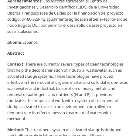
Agradecimientos:
Los autores agradecen al Centro de
Investigaciones y Desarrollo científico (CIDC) de la Universidad
Distrital Francisco José de Caldas por la financiación del proyecto
código: 3-180-328- 12. Igualmente agradecen al Sena–TecnoParque
nodo Bogota D.C., por permitir el desarrollo de este proyecto en
sus instalaciones.
Idioma:
Español.
Abstract
Context:
There are currently several types of clean technologies
that help the decontamination of industrial wastewater, such as
activated sludge systems. These technologies have proved
effective in the removal of organic matter and colloidal in domestic
wastewater and industrial, biosorption of heavy metals, and
removal of pathogens and nutrients (N and P). It previous
motivates the proposal of work with a system of treatment of
sludge activated to scale in an environment controlled, to
demonstrate its effectiveness in treatment of waters with
methanol.
Method:
The treatment system of activated sludge is designed
and built to scale in laboratory level to study different