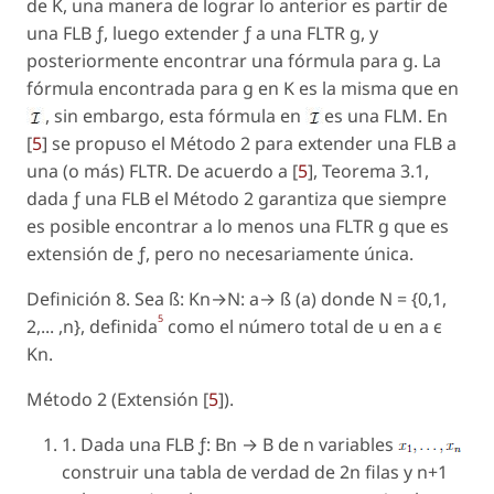
de K, una manera de lograr lo anterior es partir de
una FLB ƒ, luego extender ƒ a una FLTR g, y
posteriormente encontrar una fórmula para g. La
fórmula encontrada para g en K es la misma que en
, sin embargo, esta fórmula en
es una FLM. En
[
5
] se propuso el Método 2 para extender una FLB a
una (o más) FLTR. De acuerdo a [
5
], Teorema 3.1,
dada ƒ una FLB el Método 2 garantiza que siempre
es posible encontrar a lo menos una FLTR g que es
extensión de ƒ, pero no necesariamente única.
Definición 8. Sea ß: Kn→N: a→ ß (a) donde N = {0,1,
5
2,... ,n}, definida
como el número total de u en a є
Kn.
Método 2 (Extensión [
5
]).
1. Dada una FLB ƒ: Bn → B de n variables
construir una tabla de verdad de 2n filas y n+1