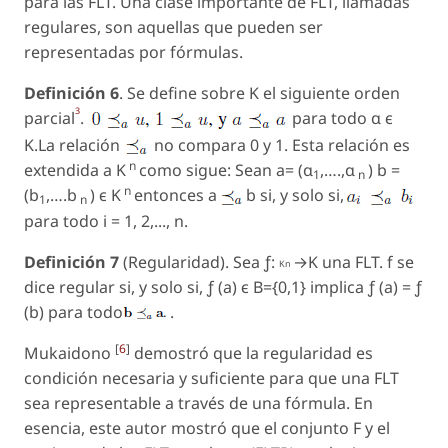
para las FLT. Una clase importante de FLT, llamadas
regulares
, son aquellas que pueden ser
representadas por fórmulas.
Definición 6
. Se define sobre
K
el siguiente orden
3
parcial
.
para todo α є
K
.La relación
no compara 0 y 1. Esta relación es
n
extendida a K
como sigue: Sean a= (α
,….,α
) b =
1
n
n
(b
,….b
) є K
entonces a
b si, y solo si,
1
n
para todo
i
= 1, 2,...,
n
.
Definición 7
(Regularidad). Sea ƒ:
→
K
una FLT. f se
Kn
dice
regular
si, y solo si, ƒ (a)
є B={0,1}
implica ƒ (a) = ƒ
(b) para todo
.
[
6
]
Mukaidono
demostró que la regularidad es
condición necesaria y suficiente para que una FLT
sea representable a través de una fórmula. En
esencia, este autor mostró que el conjunto F y el