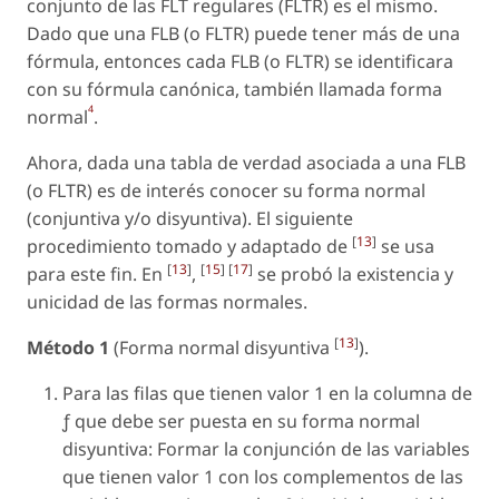
conjunto de las FLT regulares (FLTR) es el mismo.
Dado que una FLB (o FLTR) puede tener más de una
fórmula, entonces cada FLB (o FLTR) se identificara
con su fórmula
canónica,
también llamada
forma
4
normal
.
Ahora, dada una tabla de verdad asociada a una FLB
(o FLTR) es de interés conocer su
forma normal
(conjuntiva y/o disyuntiva). El siguiente
[
13
]
procedimiento tomado y adaptado de
se usa
[
13
]
[
15
] [
17
]
para este fin. En
,
se probó la existencia y
unicidad de las formas normales.
[
13
]
Método 1
(Forma normal disyuntiva
).
Para las filas que tienen valor
1
en la columna
de
ƒ
que debe ser puesta en su forma normal
disyuntiva:
Formar la
conjunción
de las variables
que tienen valor 1 con los complementos de las