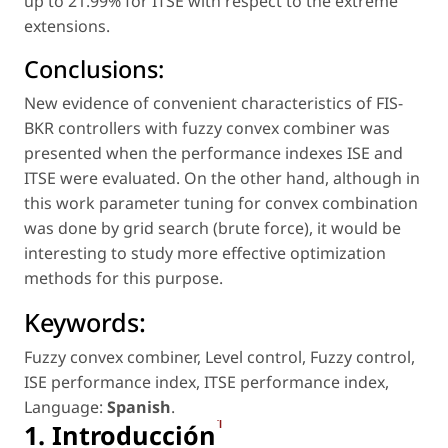
up to 21.99% for ITSE with respect to the extreme
extensions.
Conclusions:
New evidence of convenient characteristics of FIS-
BKR controllers with fuzzy convex combiner was
presented when the performance indexes ISE and
ITSE were evaluated. On the other hand, although in
this work parameter tuning for convex combination
was done by grid search (brute force), it would be
interesting to study more effective optimization
methods for this purpose.
Keywords:
Fuzzy convex combiner
,
Level control
,
Fuzzy control
,
ISE performance index
,
ITSE performance index
,
Language:
Spanish
.
1
1. Introducción