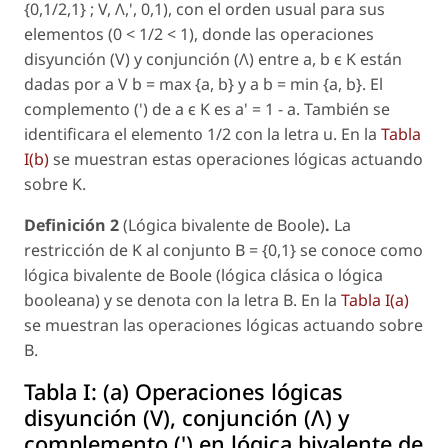
{0,1/2,1} ; V, Λ,', 0,1), con el orden usual para sus
elementos (0 < 1/2 < 1), donde las operaciones
disyunción (V) y conjunción (Λ) entre
a, b є
K
están
dadas por
a V b =
max
{a, b}
y
a b =
min
{a, b}.
El
complemento (
'
) de
a
є
K es a' = 1 - a. También se
identificara el elemento 1/2 con la letra
u
. En la
Tabla
I(b)
se muestran estas operaciones lógicas actuando
sobre
K
.
Definición 2
(Lógica bivalente de Boole)
.
La
restricción de
K
al conjunto B = {0,1} se conoce como
lógica bivalente de Boole (lógica clásica o lógica
booleana) y se denota con la letra
B.
En la
Tabla I(a)
se muestran las operaciones lógicas actuando sobre
B
.
Tabla I:
(a) Operaciones lógicas
disyunción (V), conjunción (Λ) y
complemento (') en lógica bivalente de