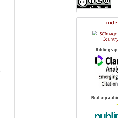
inde
Bibliograp
s
Bibliographi