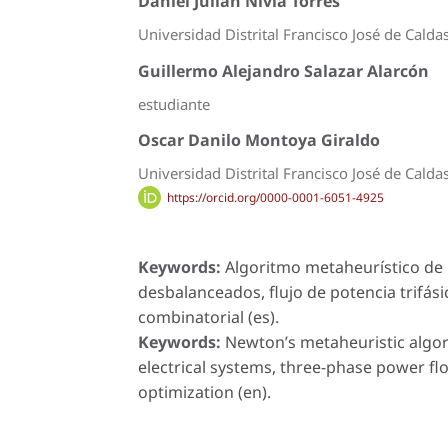
Daniel Julián Nivia Torres
Universidad Distrital Francisco José de Calda
Guillermo Alejandro Salazar Alarcón
estudiante
Oscar Danilo Montoya Giraldo
Universidad Distrital Francisco José de Calda
https://orcid.org/0000-0001-6051-4925
Keywords:
Algoritmo metaheurístico de N
desbalanceados, flujo de potencia trifás
combinatorial (es).
Keywords:
Newton’s metaheuristic algor
electrical systems, three-phase power fl
optimization (en).