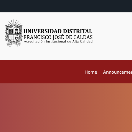
Home
Announceme