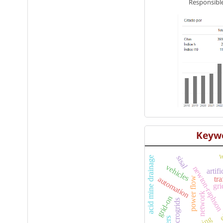
Responsible
Keyw
w
sisal
acid mine drainage
vehicles
newton-raphso
artif
tra
automation
power flow
gri
e
network
grid-on
microgrids