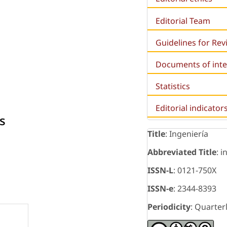
Editorial Team
Guidelines for Re
Documents of inte
Statistics
Editorial indicator
s
Title
: Ingeniería
Abbreviated Title
: i
ISSN-L
: 0121-750X
ISSN-e
: 2344-8393
Periodicity
: Quarter