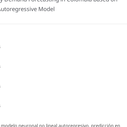
Autoregressive Model
s
s
s
s
, modelo neuronal no lineal autoregresivo, predicción en