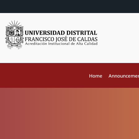
Home
Announceme