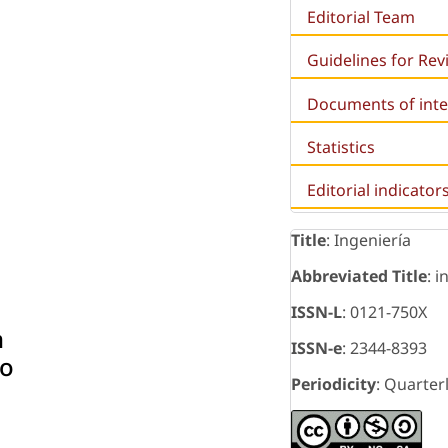
Editorial Team
Guidelines for Re
Documents of inte
Statistics
Editorial indicator
Title
: Ingeniería
Abbreviated Title
: i
ISSN-L
: 0121-750X
n
ISSN-e
: 2344-8393
No
Periodicity
: Quarter