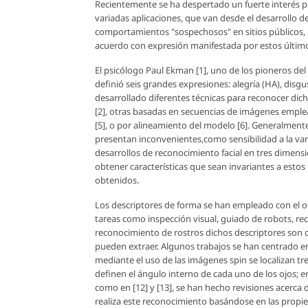
Recientemente se ha despertado un fuerte interés po
variadas aplicaciones, que van desde el desarrollo
comportamientos "sospechosos" en sitios públicos, 
acuerdo con expresión manifestada por estos últim
El psicólogo Paul Ekman [1], uno de los pioneros del
definió seis grandes expresiones: alegría (HA), disgus
desarrollado diferentes técnicas para reconocer dich
[2], otras basadas en secuencias de imágenes emplean
[5], o por alineamiento del modelo [6]. Generalment
presentan inconvenientes,como sensibilidad a la var
desarrollos de reconocimiento facial en tres dimension
obtener características que sean invariantes a esto
obtenidos.
Los descriptores de forma se han empleado con el ob
tareas como inspección visual, guiado de robots, reco
reconocimiento de rostros dichos descriptores son 
pueden extraer. Algunos trabajos se han centrado en
mediante el uso de las imágenes spin se localizan tre
definen el ángulo interno de cada uno de los ojos; e
como en [12] y [13], se han hecho revisiones acerca 
realiza este reconocimiento basándose en las propi