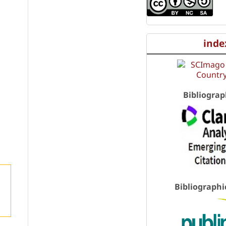
inde
Bibliograp
Bibliographi