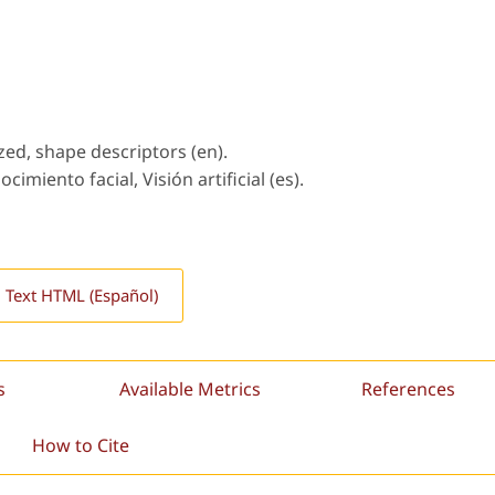
nized, shape descriptors (en).
imiento facial, Visión artificial (es).
l Text HTML (Español)
s
Available Metrics
References
How to Cite