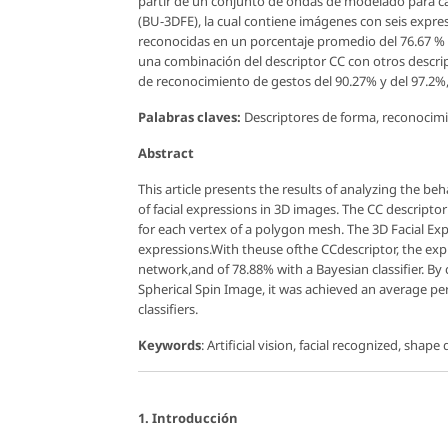
partir de un conjunto de ondas de modelado para cad
(BU-3DFE), la cual contiene imágenes con seis expres
reconocidas en un porcentaje promedio del 76.67 % c
una combinación del descriptor CC con otros descri
de reconocimiento de gestos del 90.27% y del 97.2
Palabras claves:
Descriptores de forma, reconocimient
Abstract
This article presents the results of analyzing the be
of facial expressions in 3D images. The CC descript
for each vertex of a polygon mesh. The 3D Facial Ex
expressions.With theuse ofthe CCdescriptor, the exp
network,and of 78.88% with a Bayesian classifier. B
Spherical Spin Image, it was achieved an average p
classifiers.
Keywords
: Artificial vision, facial recognized, shape
1. Introducción