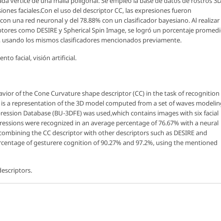
a vértice de una malla poligonal. Se empleó la base de datos de rostros 3
iones faciales.Con el uso del descriptor CC, las expresiones fueron
on una red neuronal y del 78.88% con un clasificador bayesiano. Al realizar
ptores como DESIRE y Spherical Spin Image, se logró un porcentaje promed
%, usando los mismos clasificadores mencionados previamente.
o facial, visión artificial.
havior of the
Cone Curvature
shape descriptor (CC) in the task of recognition
or is a representation of the 3D model computed from a set of waves modelin
pression Database (BU-3DFE) was used,which contains images with six facial
ressions were recognized in an average percentage of 76.67% with a neural
y combining the CC descriptor with other descriptors such as DESIRE and
ercentage of gesturere cognition of 90.27% and 97.2%, using the mentioned
 descriptors.