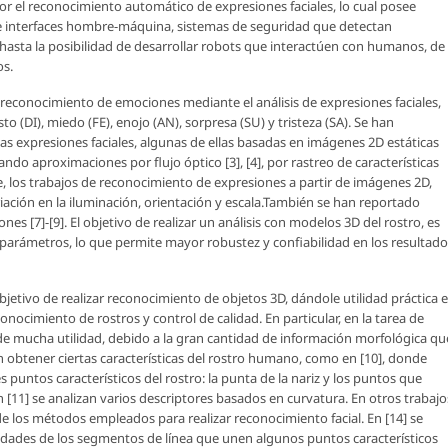
r el reconocimiento automático de expresiones faciales, lo cual posee
 de interfaces hombre-máquina, sistemas de seguridad que detectan
hasta la posibilidad de desarrollar robots que interactúen con humanos, de
os.
 reconocimiento de emociones mediante el análisis de expresiones faciales,
to (DI), miedo (FE), enojo (AN), sorpresa (SU) y tristeza (SA). Se han
as expresiones faciales, algunas de ellas basadas en imágenes 2D estáticas
do aproximaciones por flujo óptico [3], [4], por rastreo de características
e, los trabajos de reconocimiento de expresiones a partir de imágenes 2D,
iación en la iluminación, orientación y escala.También se han reportado
es [7]-[9]. El objetivo de realizar un análisis con modelos 3D del rostro, es
s parámetros, lo que permite mayor robustez y confiabilidad en los resultad
jetivo de realizar reconocimiento de objetos 3D, dándole utilidad práctica 
nocimiento de rostros y control de calidad. En particular, en la tarea de
de mucha utilidad, debido a la gran cantidad de información morfológica qu
 obtener ciertas características del rostro humano, como en [10], donde
s puntos característicos del rostro: la punta de la nariz y los puntos que
n [11] se analizan varios descriptores basados en curvatura. En otros trabajo
de los métodos empleados para realizar reconocimiento facial. En [14] se
edades de los segmentos de línea que unen algunos puntos característicos