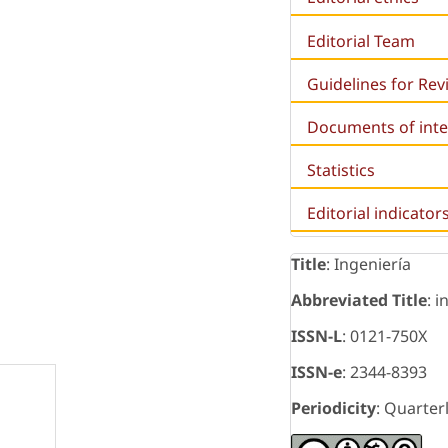
Editorial Team
Guidelines for Re
Documents of inte
Statistics
Editorial indicator
Title
: Ingeniería
Abbreviated Title
: i
ISSN-L
: 0121-750X
ISSN-e
: 2344-8393
Periodicity
: Quarter