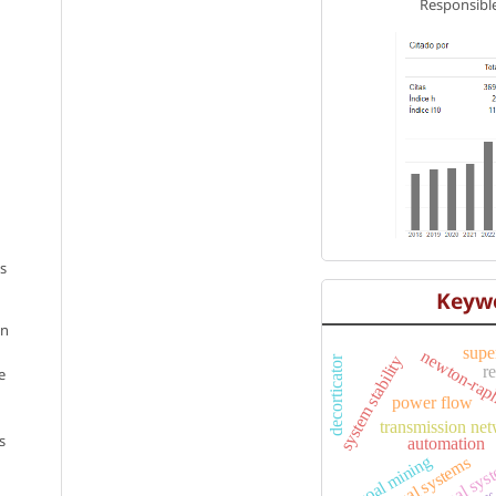
Responsible
os
Keyw
en
supe
newton-rap
system stability
decorticator
r
e
power flow
ar
transmission ne
s
automation
coal mining
electrical systems
rotational sy