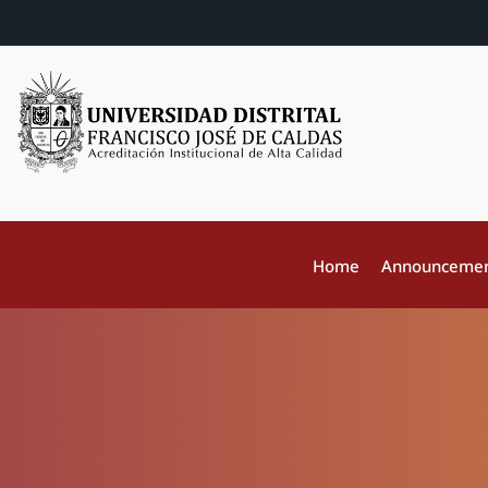
Home
Announceme