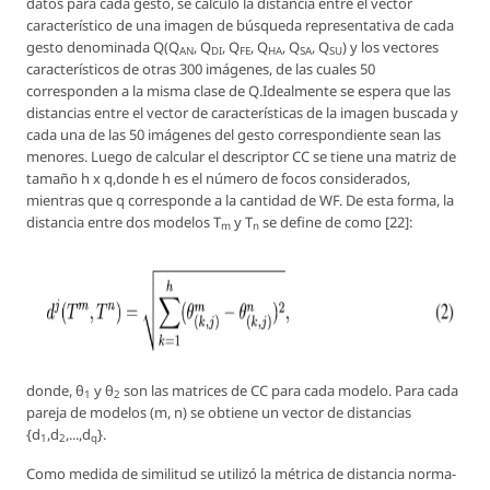
datos para cada gesto, se calculó la distancia entre el vector
característico de una imagen de búsqueda representativa de cada
gesto denominada
Q(Q
, Q
, Q
, Q
, Q
, Q
)
y los vectores
AN
DI
FE
HA
SA
SU
característicos de otras 300 imágenes, de las cuales 50
corresponden a la misma clase de
Q
.Idealmente se espera que las
distancias entre el vector de características de la imagen buscada y
cada una de las 50 imágenes del gesto correspondiente sean las
menores. Luego de calcular el descriptor CC se tiene una matriz de
tamaño
h x q
,donde
h
es el número de focos considerados,
mientras que
q
corresponde a la cantidad de WF. De esta forma, la
distancia entre dos modelos
T
y
T
se define de como [22]:
m
n
donde, θ
y θ
son las matrices de CC para cada modelo. Para cada
1
2
pareja de modelos
(m, n)
se obtiene un vector de distancias
{d
,d
,...,d
}
.
1
2
q
Como medida de similitud se utilizó la métrica de distancia norma-