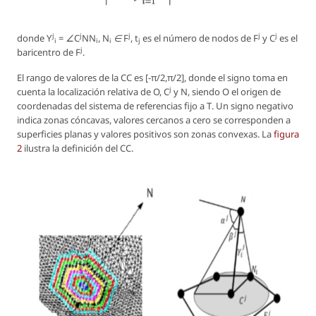
j
j
j
j
j
donde
ϒ
= ∠C
NN
, N
∈ F
, t
es el número de nodos de
F
y
C
es el
i
i
i
j
j
baricentro de
F
.
El rango de valores de la CC es [−π/2,π/2], donde el signo toma en
j
cuenta la localización relativa de
O, C
y
N
, siendo
O
el origen de
coordenadas del sistema de referencias fijo a
T
. Un signo negativo
indica zonas cóncavas, valores cercanos a cero se corresponden a
superficies planas y valores positivos son zonas convexas. La
figura
2
ilustra la definición del CC.