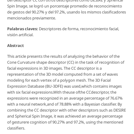
Spin Image, se logró un porcentaje promedio de reconocimiento
de gestos del 90.27% y del 97.2%, usando los mismos clasificadores
mencionados previamente.
Palabras claves:
Descriptores de forma, reconocimiento facial,
visión artificial.
Abstract
This article presents the results of analyzing the behavior of the
Cone Curvature
shape descriptor (CC) in the task of recognition of
facial expressions in 3D images. The CC descriptor is a
representation of the 3D model computed from a set of waves
modeling for each vertex of a polygon mesh. The 3D Facial
Expression Database (BU-3DFE) was used,which contains images
with six facial expressions.With theuse ofthe CCdescriptor, the
expressions were recognized in an average percentage of 76.67%
with a neural network,and of 78.88% with a Bayesian classifier. By
combining the CC descriptor with other descriptors such as DESIRE
and Spherical Spin Image, it was achieved an average percentage
of gesturere cognition of 90.27% and 97.2%, using the mentioned
classifiers.