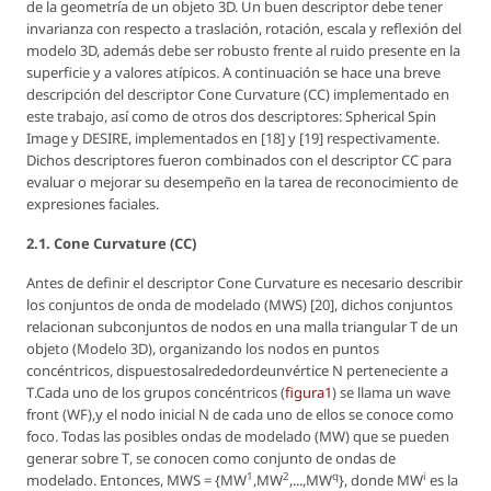
de la geometría de un objeto 3D. Un buen descriptor debe tener
invarianza con respecto a traslación, rotación, escala y reflexión del
modelo 3D, además debe ser robusto frente al ruido presente en la
superficie y a valores atípicos. A continuación se hace una breve
descripción del descriptor
Cone Curvature
(CC) implementado en
este trabajo, así como de otros dos descriptores: Spherical Spin
Image y DESIRE, implementados en [18] y [19] respectivamente.
Dichos descriptores fueron combinados con el descriptor CC para
evaluar o mejorar su desempeño en la tarea de reconocimiento de
expresiones faciales.
2.1.
Cone Curvature
(CC)
Antes de definir el descriptor
Cone Curvature
es necesario describir
los conjuntos de onda de modelado (MWS) [20], dichos conjuntos
relacionan subconjuntos de nodos en una malla triangular
T
de un
objeto (Modelo 3D), organizando los nodos en puntos
concéntricos, dispuestosalrededordeunvértice
N
perteneciente a
T
.Cada uno de los grupos concéntricos (
figura1
) se llama un
wave
front
(WF),y el nodo inicial
N
de cada uno de ellos se conoce como
foco. Todas las posibles ondas de modelado (MW) que se pueden
generar sobre
T
, se conocen como conjunto de ondas de
1
2
q
i
modelado. Entonces,
MWS = {MW
,MW
,...,MW
}
, donde
MW
es la