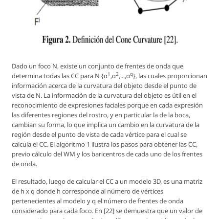
Dado un foco
N
, existe un conjunto de frentes de onda que
1
2
q
determina todas las CC para
N {α
,α
,...,α
}
, las cuales proporcionan
información acerca de la curvatura del objeto desde el punto de
vista de
N
. La información de la curvatura del objeto es útil en el
reconocimiento de expresiones faciales porque en cada expresión
las diferentes regiones del rostro, y en particular la de la boca,
cambian su forma, lo que implica un cambio en la curvatura de la
región desde el punto de vista de cada vértice para el cual se
calcula el CC. El algoritmo 1 ilustra los pasos para obtener las CC,
previo cálculo del WM y los baricentros de cada uno de los frentes
de onda.
El resultado, luego de calcular el CC a un modelo 3D, es una matriz
de
h x q
donde
h
corresponde al número de vértices
pertenecientes al modelo y
q
el número de frentes de onda
considerado para cada foco. En [22] se demuestra que un valor de