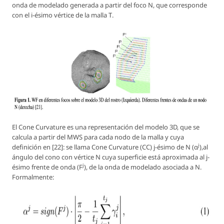
onda de modelado generada a partir del foco
N
, que corresponde
con el
i-ésimo
vértice de la malla
T
.
El
Cone Curvature
es una representación del modelo 3D, que se
calcula a partir del MWS para cada nodo de la malla y cuya
j
definición en [22]: se llama
Cone Curvature
(CC)
j-ésimo
de
N (α
)
,al
ángulo del cono con vértice
N
cuya superficie está aproximada al
j-
j
ésimo
frente de onda
(F
)
, de la onda de modelado asociada a
N
.
Formalmente: