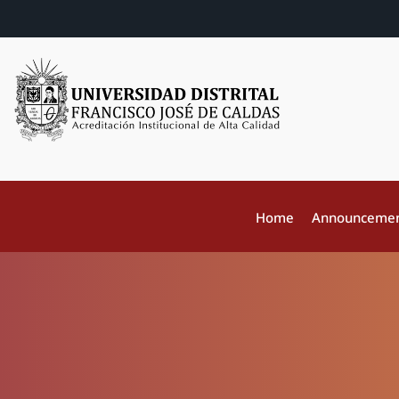
Home
Announceme