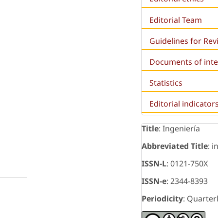
Editorial Team
Guidelines for Re
Documents of inte
Statistics
Editorial indicator
Title
: Ingeniería
Abbreviated Title
: i
ISSN-L
: 0121-750X
ISSN-e
: 2344-8393
Periodicity
: Quarter