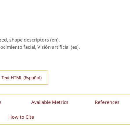
nized, shape descriptors (en).
imiento facial, Visión artificial (es).
l Text HTML (Español)
s
Available Metrics
References
How to Cite