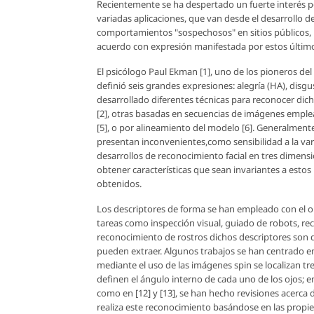
Recientemente se ha despertado un fuerte interés po
variadas aplicaciones, que van desde el desarrollo
comportamientos "sospechosos" en sitios públicos, 
acuerdo con expresión manifestada por estos últim
El psicólogo Paul Ekman [1], uno de los pioneros del
definió seis grandes expresiones: alegría (HA), disgus
desarrollado diferentes técnicas para reconocer dich
[2], otras basadas en secuencias de imágenes emplean
[5], o por alineamiento del modelo [6]. Generalment
presentan inconvenientes,como sensibilidad a la var
desarrollos de reconocimiento facial en tres dimension
obtener características que sean invariantes a esto
obtenidos.
Los descriptores de forma se han empleado con el ob
tareas como inspección visual, guiado de robots, reco
reconocimiento de rostros dichos descriptores son 
pueden extraer. Algunos trabajos se han centrado en
mediante el uso de las imágenes spin se localizan tre
definen el ángulo interno de cada uno de los ojos; e
como en [12] y [13], se han hecho revisiones acerca 
realiza este reconocimiento basándose en las propi