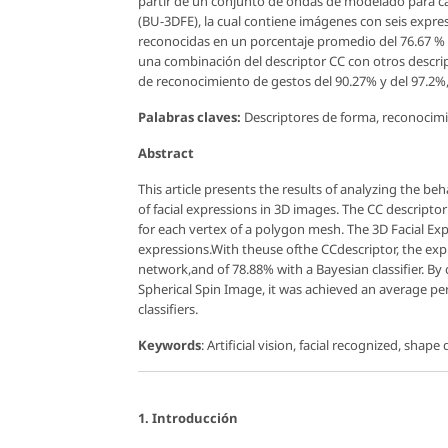
partir de un conjunto de ondas de modelado para cad
(BU-3DFE), la cual contiene imágenes con seis expres
reconocidas en un porcentaje promedio del 76.67 % c
una combinación del descriptor CC con otros descri
de reconocimiento de gestos del 90.27% y del 97.2
Palabras claves:
Descriptores de forma, reconocimient
Abstract
This article presents the results of analyzing the be
of facial expressions in 3D images. The CC descript
for each vertex of a polygon mesh. The 3D Facial Ex
expressions.With theuse ofthe CCdescriptor, the exp
network,and of 78.88% with a Bayesian classifier. B
Spherical Spin Image, it was achieved an average p
classifiers.
Keywords
: Artificial vision, facial recognized, shape
1. Introducción