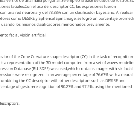
a vértice de una malla poligonal. Se empleó la base de datos de rostros 3
iones faciales.Con el uso del descriptor CC, las expresiones fueron
on una red neuronal y del 78.88% con un clasificador bayesiano. Al realizar
ptores como DESIRE y Spherical Spin Image, se logró un porcentaje promed
%, usando los mismos clasificadores mencionados previamente.
o facial, visión artificial.
havior of the
Cone Curvature
shape descriptor (CC) in the task of recognition
or is a representation of the 3D model computed from a set of waves modelin
pression Database (BU-3DFE) was used,which contains images with six facial
ressions were recognized in an average percentage of 76.67% with a neural
y combining the CC descriptor with other descriptors such as DESIRE and
ercentage of gesturere cognition of 90.27% and 97.2%, using the mentioned
 descriptors.