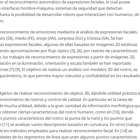
r el reconocimiento automático de expresiones faciales, lo cual posee
 de interfaces hombre-máquina, sistemas de seguridad que detectan
hasta la posibilidad de desarrollar robots que interactúen con humanos, de
os.
 reconocimiento de emociones mediante el análisis de expresiones faciales,
to (DI), miedo (FE), enojo (AN), sorpresa (SU) y tristeza (SA). Se han
as expresiones faciales, algunas de ellas basadas en imágenes 2D estáticas
do aproximaciones por flujo óptico [3], [4], por rastreo de características
e, los trabajos de reconocimiento de expresiones a partir de imágenes 2D,
iación en la iluminación, orientación y escala.También se han reportado
es [7]-[9]. El objetivo de realizar un análisis con modelos 3D del rostro, es
s parámetros, lo que permite mayor robustez y confiabilidad en los resultad
jetivo de realizar reconocimiento de objetos 3D, dándole utilidad práctica 
nocimiento de rostros y control de calidad. En particular, en la tarea de
de mucha utilidad, debido a la gran cantidad de información morfológica qu
 obtener ciertas características del rostro humano, como en [10], donde
s puntos característicos del rostro: la punta de la nariz y los puntos que
n [11] se analizan varios descriptores basados en curvatura. En otros trabajo
de los métodos empleados para realizar reconocimiento facial. En [14] se
edades de los segmentos de línea que unen algunos puntos característicos