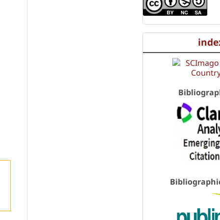
inde
Bibliograp
Bibliographi