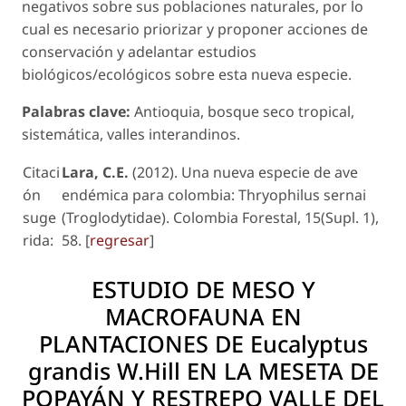
negativos sobre sus poblaciones naturales, por lo
cual es necesario priorizar y proponer acciones de
conservación y adelantar estudios
biológicos/ecológicos sobre esta nueva especie.
Palabras clave:
Antioquia, bosque seco tropical,
sistemática, valles interandinos.
Citaci
Lara, C.E.
(2012). Una nueva especie de ave
ón
endémica para colombia:
Thryophilus sernai
suge
(Troglodytidae). Colombia Forestal, 15(Supl. 1),
rida:
58. [
regresar
]
ESTUDIO DE MESO Y
MACROFAUNA EN
PLANTACIONES DE
Eucalyptus
grandis
W.Hill EN LA MESETA DE
POPAYÁN Y RESTREPO VALLE DEL