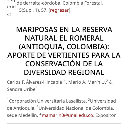
de tierralta-córdoba. Colombia Forestal,
erid
15(Supl. 1), 57. [
regresar
]
a:
MARIPOSAS EN LA RESERVA
NATURAL EL ROMERAL
(ANTIOQUIA, COLOMBIA):
APORTE DE VERTIENTES PARA LA
CONSERVACIÓN DE LA
DIVERSIDAD REGIONAL
1*
2
Carlos F. Álvarez-Hincapié
, Mario A. Marín U.
&
3
Sandra Uribe
1
2
Corporación Universitaria Lasallista.
Universidad
3
de Antioquia.
Universidad Nacional de Colombia,
sede Medellín. *
mamarin0@unal.edu.co
.
Expositor