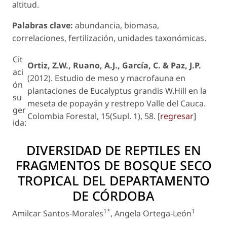
altitud.
Palabras clave:
abundancia, biomasa,
correlaciones, fertilización, unidades taxonómicas.
Cit
Ortiz, Z.W., Ruano, A.J., García, C. & Paz, J.P.
aci
(2012). Estudio de meso y macrofauna en
ón
plantaciones de
Eucalyptus grandis
W.Hill en la
su
meseta de popayán y restrepo Valle del Cauca.
ger
Colombia Forestal, 15(Supl. 1), 58. [
regresar
]
ida:
DIVERSIDAD DE REPTILES EN
FRAGMENTOS DE BOSQUE SECO
TROPICAL DEL DEPARTAMENTO
DE CÓRDOBA
1*
1
Amilcar Santos-Morales
, Angela Ortega-León