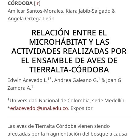
CÓRDOBA
[
ir
]
Amilcar Santos-Morales, Kiara Jabib-Salgado &
Angela Ortega-León
RELACIÓN ENTRE EL
MICROHÁBITAT Y LAS
ACTIVIDADES REALIZADAS POR
EL ENSAMBLE DE AVES DE
TIERRALTA-CÓRDOBA
1*
1
Edwin Acevedo L.
, Andrea Galeano G.
& Joan G.
1
Zamora A.
1
Universidad Nacional de Colombia, sede Medellín.
*
edacevedol@unal.edu.co
.
Expositor
Las aves de Tierralta Córdoba vienen siendo
afectadas por la fragmentación del bosque a causa