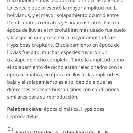
microhábitats mas usados fueron hojarasca y suelo.
La especie que presentó la mayor amplitud fue
L.
bolivianus
, y el mayor solapamiento ocurrió entre
Dendrobates truncatus
y
Scinax rostratus
. Para la
época de lluvias el microhábitat mas usado fue suelo
y la especie que presentó la mayor amplitud fue
Hypsiboas crepitans
. El solapamiento en época de
lluvias fue alto, muchas especies tuvieron un
traslape de nicho completo. Tanto la amplitud como
el solapamiento de nicho están relacionados con la
época climática, en época de lluvias la amplitud es
baja y el solapamiento es alto, debido a que las
diferentes especies buscan sitios con condiciones
similares para su reproducción.
Palabras clave:
época climática, Hypsiboas,
Leptodactylus.
Cit
Santos-Morales, A., Jabib-Salgado, K., &