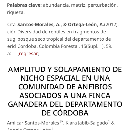
Palabras clave:
abundancia, matriz, perturbación,
riqueza.
Cita
Santos-Morales, A., & Ortega-León, A.
(2012).
ción
Diversidad de reptiles en fragmentos de
sug
bosque seco tropical del departamento de
erid
Córdoba. Colombia Forestal, 15(Supl. 1), 59.
a:
[
regresar
]
AMPLITUD Y SOLAPAMIENTO DE
NICHO ESPACIAL EN UNA
COMUNIDAD DE ANFIBIOS
ASOCIADOS A UNA FINCA
GANADERA DEL DEPARTAMENTO
DE CÓRDOBA
1*
1
Amilcar Santos-Morales
, Kiara Jabib-Salgado
&
1