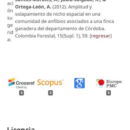
aci
Ortega-León, A.
(2012). Amplitud y
ón
solapamiento de nicho espacial en una
su
comunidad de anfibios asociados a una finca
ge
ganadera del departamento de Córdoba.
rid
Colombia Forestal, 15(Supl. 1), 59. [
regresar
]
a:
0
0
0
Licencia