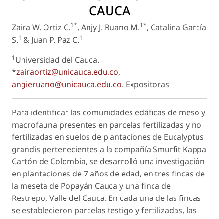
CAUCA
1*
1*
Zaira W. Ortiz C.
, Anjy J. Ruano M.
, Catalina García
1
1
S.
& Juan P. Paz C.
1
Universidad del Cauca.
*
zairaortiz@unicauca.edu.co
,
angieruano@unicauca.edu.co
.
Expositoras
Para identificar las comunidades edáficas de meso y
macrofauna presentes en parcelas fertilizadas y no
fertilizadas en suelos de plantaciones de
Eucalyptus
grandis
pertenecientes a la compañía Smurfit Kappa
Cartón de Colombia, se desarrolló una investigación
en plantaciones de 7 años de edad, en tres fincas de
la meseta de Popayán Cauca y una finca de
Restrepo, Valle del Cauca. En cada una de las fincas
se establecieron parcelas testigo y fertilizadas, las