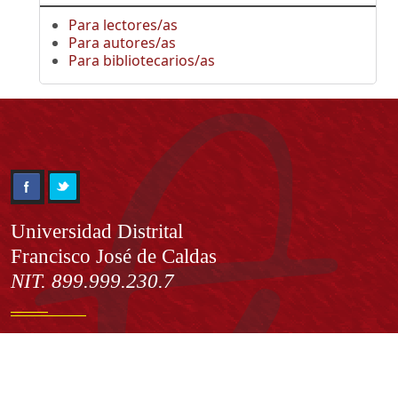
Para lectores/as
Para autores/as
Para bibliotecarios/as
Información
Universidad Distrital
Francisco José de Caldas
NIT. 899.999.230.7
Institución de Educación Superior sujeta a inspección y vigilancia
por el Ministerio de Educación Nacional