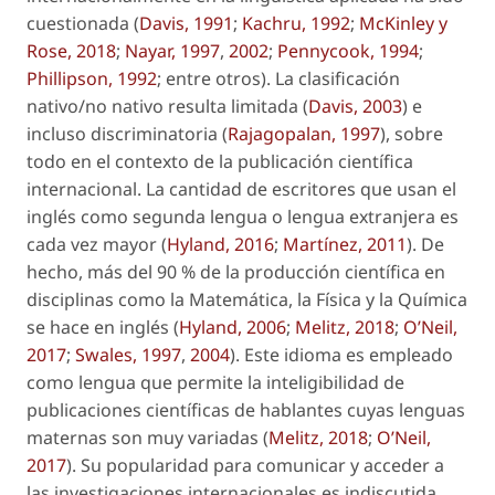
cuestionada (
Davis, 1991
;
Kachru, 1992
;
McKinley y
Rose, 2018
;
Nayar, 1997
,
2002
;
Pennycook, 1994
;
Phillipson, 1992
; entre otros). La clasificación
nativo/no nativo resulta limitada (
Davis, 2003
) e
incluso discriminatoria (
Rajagopalan, 1997
), sobre
todo en el contexto de la publicación científica
internacional. La cantidad de escritores que usan el
inglés como segunda lengua o lengua extranjera es
cada vez mayor (
Hyland, 2016
;
Martínez, 2011
). De
hecho, más del 90 % de la producción científica en
disciplinas como la Matemática, la Física y la Química
se hace en inglés (
Hyland, 2006
;
Melitz, 2018
;
O’Neil,
2017
;
Swales, 1997
,
2004
). Este idioma es empleado
como lengua que permite la inteligibilidad de
publicaciones científicas de hablantes cuyas lenguas
maternas son muy variadas (
Melitz, 2018
;
O’Neil,
2017
). Su popularidad para comunicar y acceder a
las investigaciones internacionales es indiscutida