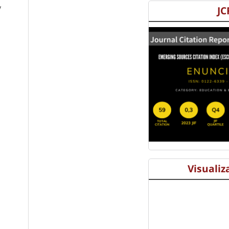
y
JC
Visualiz