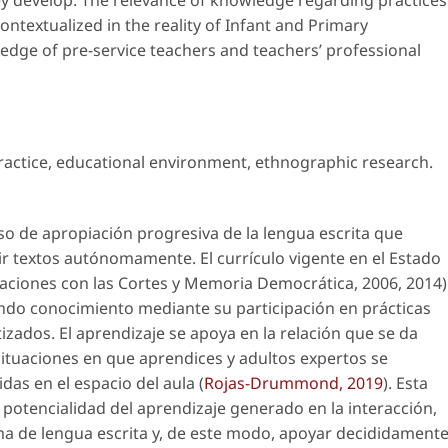
ey develop. The relevance of knowledge regarding practices
ontextualized in the reality of Infant and Primary
edge of pre-service teachers and teachers’ professional
ractice
,
educational environment
,
ethnographic research
.
eso de apropiación progresiva de la lengua escrita que
bir textos autónomamente. El currículo vigente en el Estado
elaciones con las Cortes y Memoria Democrática, 2006, 2014)
ndo conocimiento mediante su participación en prácticas
izados. El aprendizaje se apoya en la relación que se da
 situaciones en que aprendices y adultos expertos se
das en el espacio del aula (
Rojas-Drummond, 2019
). Esta
a potencialidad del aprendizaje generado en la interacción,
sma de lengua escrita y, de este modo, apoyar decididament