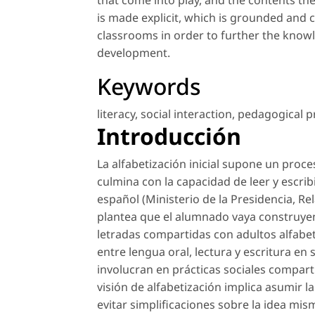
that come into play, and the contents th
is made explicit, which is grounded and c
classrooms in order to further the knowl
development.
Keywords
literacy
,
social interaction
,
pedagogical p
Introducción
La alfabetización inicial supone un proc
culmina con la capacidad de leer y escri
español (Ministerio de la Presidencia, R
plantea que el alumnado vaya construye
letradas compartidas con adultos alfabet
entre lengua oral, lectura y escritura en
involucran en prácticas sociales comparti
visión de alfabetización implica asumir l
evitar simplificaciones sobre la idea mi