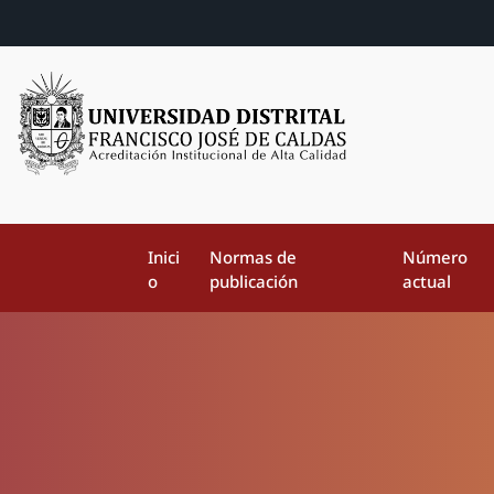
Inici
Normas de
Número
o
publicación
actual