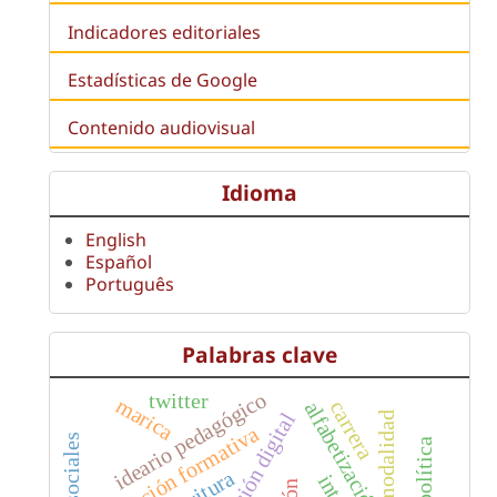
Indicadores editoriales
Estadísticas de Google
Contenido audiovisual
Idioma
English
Español
Português
Palabras clave
ideario pedagógico
twitter
marica
carrera
alfabetización digital
comunicación digital
modalidad
evaluación formativa
redes sociales
escritura