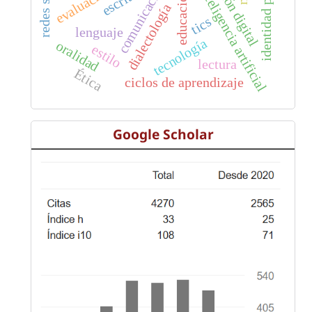
identidad política
inteligencia artificial
educación
dialectología
tics
lenguaje
tecnología
oralidad
estilo
lectura
Ética
ciclos de aprendizaje
Google Scholar