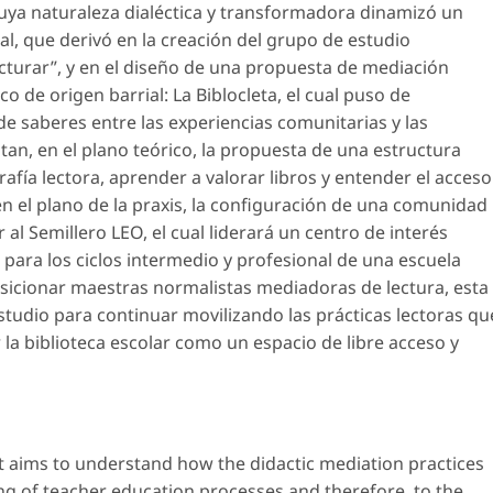
 cuya naturaleza dialéctica y transformadora dinamizó un
tal, que derivó en la creación del grupo de estudio
cturar”, y en el diseño de una propuesta de mediación
co de origen barrial: La
Biblocleta
, el cual puso de
de saberes entre las experiencias comunitarias y las
tan, en el plano teórico, la propuesta de una estructura
afía lectora, aprender a valorar libros y entender el acceso
en el plano de la praxis, la configuración de una comunidad
 al Semillero LEO, el cual liderará un centro de interés
a para los ciclos intermedio y profesional de una escuela
sicionar maestras normalistas mediadoras de lectura, esta
tudio para continuar movilizando las prácticas lectoras qu
 la biblioteca escolar como un espacio de libre acceso y
that aims to understand how the didactic mediation practices
ng of teacher education processes and therefore, to the