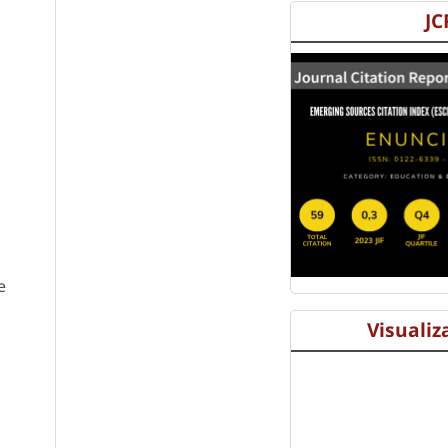
JC
e
Visualiz