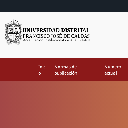
Inici
Normas de
Número
o
publicación
actual