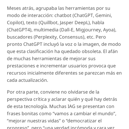
Meses atrás, agrupaba las herramientas por su
modo de interacción: chatbot (
ChatGPT
,
Gemini
,
Copilot
), texto (
Quillbot
,
Jasper DeepL
), habla
(
ChatGPT4
), multimedia (
Dall-E
,
Migjourney
,
Ayoa
),
buscadores (
Perplexity
,
Consensus
), etc. Pero
pronto
ChatGPT
incluyó la voz o la imagen, de modo
que esta clasificación ha quedado obsoleta. El afán
de muchas herramientas de mejorar sus
prestaciones e incrementar usuarios provoca que
recursos inicialmente diferentes se parezcan más en
cada actualización.
Por otra parte, conviene no olvidarse de la
perspectiva crítica y aclarar quién y qué hay detrás
de esta tecnología. Muchas IAG se presentan con
frases bonitas como “vamos a cambiar el mundo”,
“mejorar nuestras vidas” o “democratizar el
progreso”, pero “una verdad incómoda y rara vez