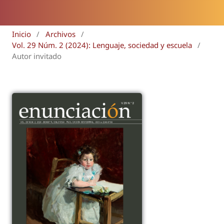
Inicio
/
Archivos
/
Vol. 29 Núm. 2 (2024): Lenguaje, sociedad y escuela
/
Autor invitado