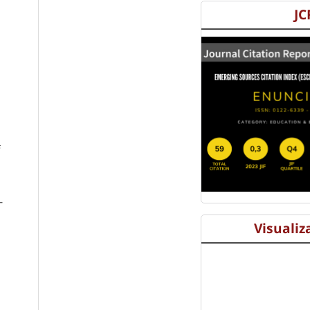
JC
f
-
Visualiz