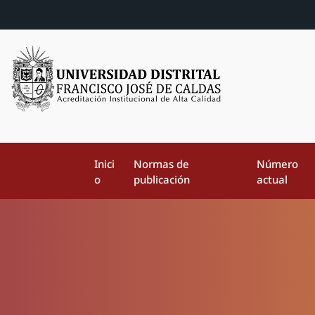
Inici
Normas de
Número
o
publicación
actual