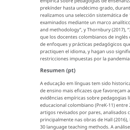
empírica sobre pedagogías de enseñanza
prekínder hasta undécimo grado, durante
realizamos una selección sistemática de 
examinados mediante un marco analítico 
and methodology”, y Thornbury (2017), “
que los docentes colombianos de inglés 
de enfoques y prácticas pedagógicos que
practiquen el idioma, y hagan uso signifi
restricciones impuestas por la pandemia
Resumen (pt)
A educação em línguas tem sido histori
de ensino mais eficazes que favoreçam a
evidências empíricas sobre pedagogias li
educacional colombiano (PreK-11) entre 
artigos revisados por pares, analisado
principalmente nas obras de Hall (2016),
30 language teaching methods
. A análi