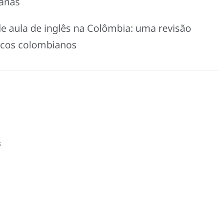
ianas
de aula de inglês na Colômbia: uma revisão
dicos colombianos
s