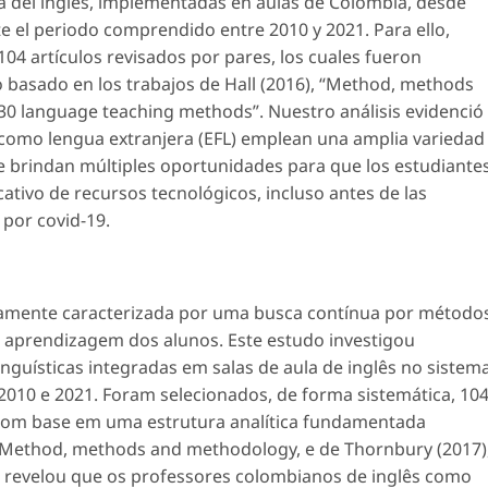
 del inglés, implementadas en aulas de Colombia, desde
 el periodo comprendido entre 2010 y 2021. Para ello,
104 artículos revisados por pares, los cuales fueron
basado en los trabajos de Hall (2016), “Method, methods
30 language teaching methods”. Nuestro análisis evidenció
como lengua extranjera (EFL) emplean una amplia variedad
 brindan múltiples oportunidades para que los estudiante
cativo de recursos tecnológicos, incluso antes de las
 por covid-19.
camente caracterizada por uma busca contínua por método
 aprendizagem dos alunos. Este estudo investigou
nguísticas integradas em salas de aula de inglês no sistem
2010 e 2021. Foram selecionados, de forma sistemática, 10
s com base em uma estrutura analítica fundamentada
Method, methods and methodology,
e de Thornbury (2017)
se revelou que os professores colombianos de inglês como