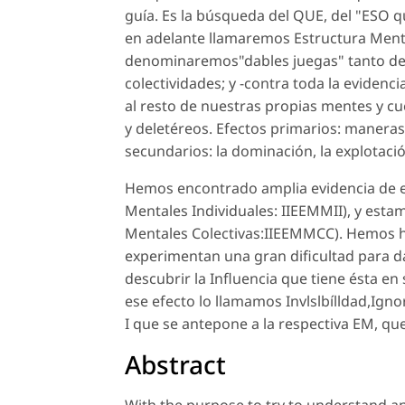
guía. Es la búsqueda del QUE, del "ESO 
en adelante llamaremos Estructura Mental
denominaremos"dables juegas" tanto den
colectividades; y -contra toda la evidenc
al resto de nuestras propias mentes y cu
y deletéreos. Efectos primarios: maneras 
secundarios: la dominación, la explotación,
Hemos encontrado amplia evidencia de es
Mentales Individuales: IIEEMMII), y estam
Mentales Colectivas:IIEEMMCC). Hemos h
experimentan una gran dificultad para da
descubrir la Influencia que tiene ésta en
ese efecto lo llamamos Invlslbílldad,Igno
I que se antepone a la respectiva EM, q
Abstract
With the purpose to try to understand a