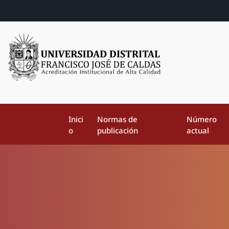
Inici
Normas de
Número
o
publicación
actual