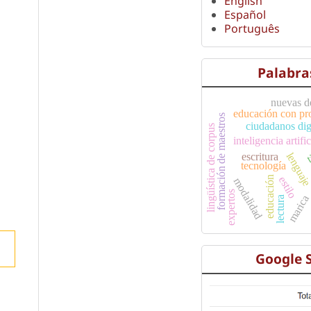
English
Español
Português
Palabra
nuevas d
c
educación con pr
formación de maestros
ciudadanos dig
lingüística de corpus
inteligencia artific
t
escritura
lenguaj
tecnología
estilo
educación
modalidad
expertos
maric
lectura
Google 