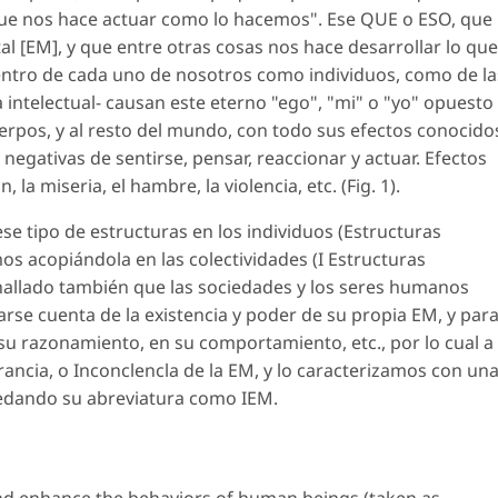
que nos hace actuar como lo hacemos". Ese QUE o ESO, que
 [EM], y que entre otras cosas nos hace desarrollar lo que
tro de cada uno de nosotros como individuos, como de la
ia intelectual- causan este eterno "ego", "mi" o "yo" opuesto
erpos, y al resto del mundo, con todo sus efectos conocido
negativas de sentirse, pensar, reaccionar y actuar. Efectos
 la miseria, el hambre, la violencia, etc. (Fig. 1).
e tipo de estructuras en los individuos (Estructuras
os acopiándola en las colectividades (I Estructuras
allado también que las sociedades y los seres humanos
rse cuenta de la existencia y poder de su propia EM, y par
 su razonamiento, en su comportamiento, etc., por lo cual a
rancia, o Inconclencla de la EM, y lo caracterizamos con un
uedando su abreviatura como IEM.
nd enhance the behaviors of human beings (taken as