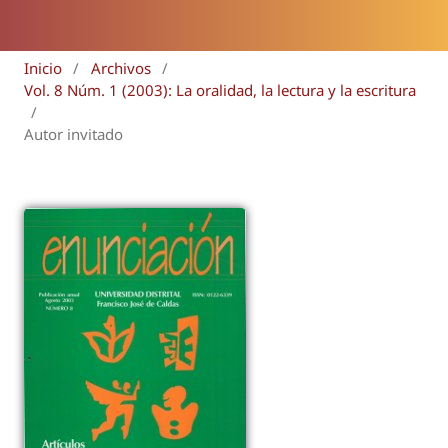
Inicio
/
Archivos
/
Vol. 8 Núm. 1 (2003): La oralidad, la lectura y la escritura
/
Autor invitado