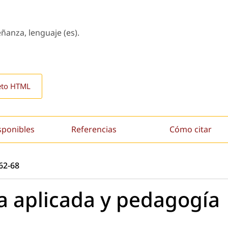
eñanza, lenguaje (es).
eto HTML
sponibles
Referencias
Cómo citar
:62-68
a aplicada y pedagogía