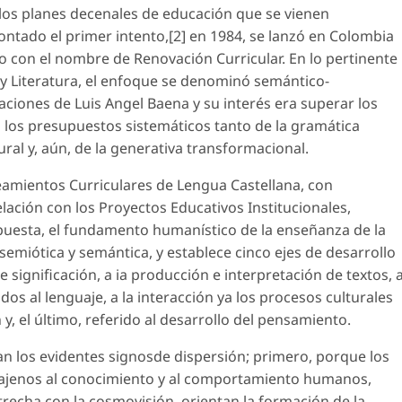
 los planes decenales de educación que se vienen
tado el primer intento,[2] en 1984, se lanzó en Colombia
con el nombre de Renovación Curricular. En lo pertinente
y Literatura, el enfoque se denominó semántico-
aciones de Luis Angel Baena y su interés era superar los
mo los presupuestos sistemáticos tanto de la gramática
ural y, aún, de la generativa transformacional.
amientos Curriculares de Lengua Castellana,
con
lación con los Proyectos Educativos Institucionales,
opuesta, el fundamento humanístico de la enseñanza de la
 semiótica y semántica, y establece cinco ejes de desarrollo
 significación, a ia producción e interpretación de textos, 
dos al lenguaje, a la interacción ya los procesos culturales
y, el último, referido al desarrollo del pensamiento.
n los evidentes signosde dispersión; primero, porque los
r ajenos al conocimiento y al comportamiento humanos,
trecha con la cosmovisión, orientan la formación de la