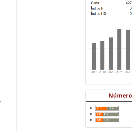
Número 
r