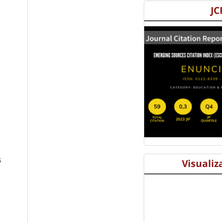
JC
s
Visualiz