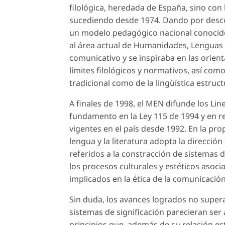
filológica, heredada de España, sino con
sucediendo desde 1974. Dando por descon
un modelo pedagógico nacional conocido 
al área actual de Humanidades, Lenguas 
comunicativo y se inspiraba en las orient
límites filológicos y normativos, así co
tradicional como de la lingüística estruct
A finales de 1998, el MEN difunde los
Line
fundamento en la Ley 115 de 1994 y en re
vigentes en el país desde 1992. En la pr
lengua y la literatura adopta la dirección
referidos a la constracción de sistemas de
los procesos culturales y estéticos asocia
implicados en la ética de la comunicación 
Sin duda, los avances logrados no supera
sistemas de significación parecieran se
principios que, además de su relación es