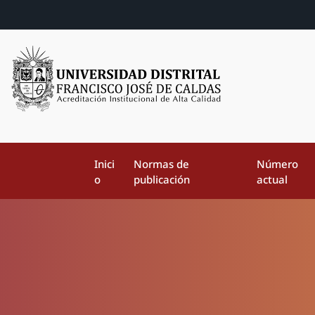
Inici
Normas de
Número
o
publicación
actual