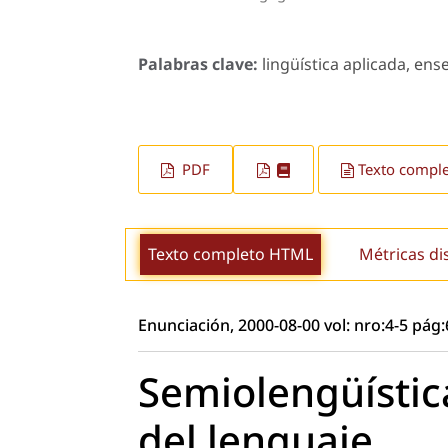
Palabras clave:
lingüística aplicada, ens
PDF
Texto compl
Texto completo HTML
Métricas di
Enunciación, 2000-08-00 vol: nro:4-5 pág
Semiolengüístic
del lenguaje