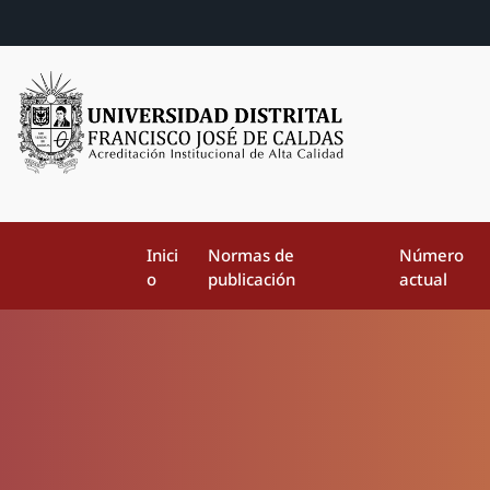
Inici
Normas de
Número
o
publicación
actual