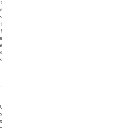
at
he
ls
rt
f
he
e
is
gs
l,
es
re
ue