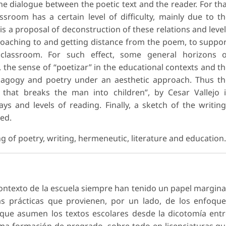
the dialogue between the poetic text and the reader. For th
sroom has a certain level of difficulty, mainly due to t
is a proposal of deconstruction of these relations and leve
roaching to and getting distance from the poem, to suppo
classroom. For such effect, some general horizons o
l, the sense of “poetizar” in the educational contexts and t
agogy and poetry under an aesthetic approach. Thus th
that breaks the man into children”, by Cesar Vallejo 
s and levels of reading. Finally, a sketch of the writin
ed.
ng of poetry, writing, hermeneutic, literature and education.
 contexto de la escuela siempre han tenido un papel margina
s prácticas que provienen, por un lado, de los enfoqu
o que asumen los textos escolares desde la dicotomía ent
sma formación de pregrado, sobre todo en licenciaturas q