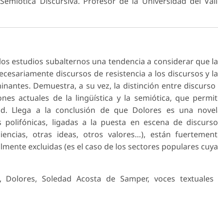
emiótica Discursiva. Profesor de la Universidad del Val
 los estudios subalternos una tendencia a considerar que l
cesariamente discursos de resistencia a los discursos y l
nantes. Demuestra, a su vez, la distinción entre discurso
nes actuales de la lingüística y la semiótica, que permi
d. Llega a la conclusión de que Dolores es una novel
 polifónicas, ligadas a la puesta en escena de discurs
iencias, otras ideas, otros valores…), están fuertemen
calmente excluidas (es el caso de los sectores populares cuy
a, Dolores, Soledad Acosta de Samper, voces textuales