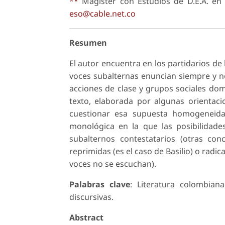
**
Magíster con Estudios de D.E.A. en S
eso@cable.net.co
Resumen
El autor encuentra en los partidarios de
voces subalternas enuncian siempre y ne
acciones de clase y grupos sociales domi
texto, elaborada por algunas orientacio
cuestionar esa supuesta homogeneida
monológica en la que las posibilidades
subalternos contestatarios (otras conc
reprimidas (es el caso de Basilio) o radi
voces no se escuchan).
Palabras clave
: Literatura colombian
discursivas.
Abstract