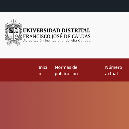
Inici
Normas de
Número
o
publicación
actual