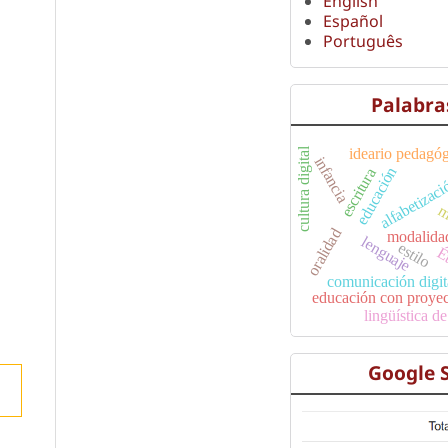
English
Español
Português
Palabra
ideario pedagó
cultura digital
alfabetizaci
infancia
educación
escritura
m
oralidad
modalida
lenguaje
estilo
É
comunicación digit
educación con proye
lingüística d
Google 