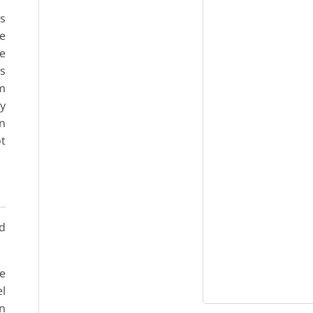
es
he
se
is
am
ry
in
ot
ad
de
el
an