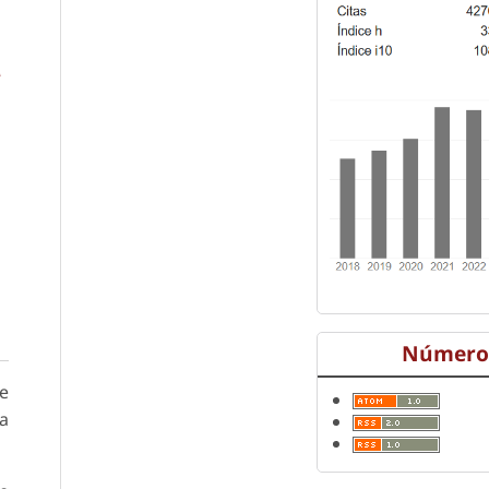
*
Número 
ye
la