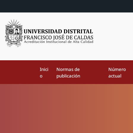
Inici
Normas de
Número
o
publicación
actual