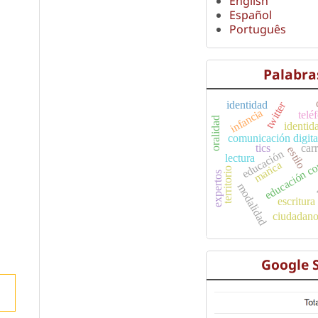
English
Español
Português
Palabra
identidad
twitter
infancia
telé
oralidad
identid
comunicación digita
educación co
tics
car
estilo
educación
lectura
marica
territorio
expertos
modalidad
escritura
ciudadanos
Google 