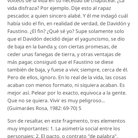
volteos de la vida en su necedad de chapucear. ¿La
vida disfraza? Por ejemplo. Dije esto al rapaz
pescador, a quien sincero alabé. Y él me indagó cuál
había sido el fin, en realidad de verdad, de Davidón y
Faustino. ¿El fin? ¿Qué sé yo? Supe solamente solo
que el Davidón decidió dejar el yaguncismo, se dio
de baja en la banda y, con ciertas promesas, de
ceder unas fanegas de tierra, y otras ventajas de
más pagar, consiguió que el Faustino se diese
también de baja, y fuese a vivir, siempre, cerca de él.
Pero de ellos, ignoro. En lo real de la vida, las cosas
acaban con menos formato, ni siquiera acaban. Es
mejor así. Pelear por lo exacto, equivoca a la gente.
Que no se quiera. Vivir es muy peligroso...
(Guimaráes Rosa, 1982: 69-70) 5
Son de resaltar, en este fragmento, tres elementos
muy importantes: 1. La asimetría social entre los
personajes; 2. El pacto, o contrato "de palabra",