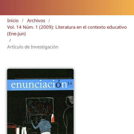
Inicio
/
Archivos
/
Vol. 14 Núm. 1 (2009): Literatura en el contexto educativo
(Ene-Jun)
/
Artículo de Investigación