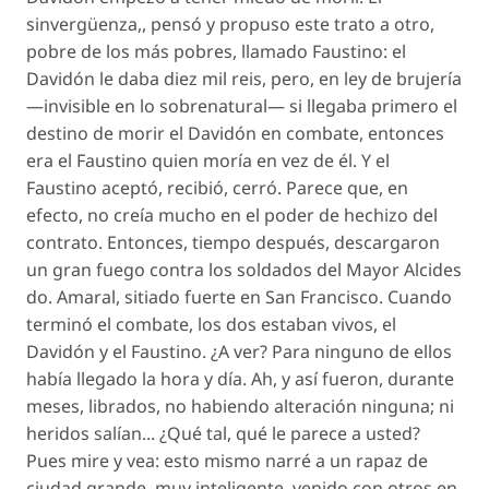
sinvergüenza,, pensó y propuso este trato a otro,
pobre de los más pobres, llamado Faustino: el
Davidón le daba diez mil reis, pero, en ley de brujería
—invisible en lo sobrenatural— si llegaba primero el
destino de morir el Davidón en combate, entonces
era el Faustino quien moría en vez de él. Y el
Faustino aceptó, recibió, cerró. Parece que, en
efecto, no creía mucho en el poder de hechizo del
contrato. Entonces, tiempo después, descargaron
un gran fuego contra los soldados del Mayor Alcides
do. Amaral, sitiado fuerte en San Francisco. Cuando
terminó el combate, los dos estaban vivos, el
Davidón y el Faustino. ¿A ver? Para ninguno de ellos
había llegado la hora y día. Ah, y así fueron, durante
meses, librados, no habiendo alteración ninguna; ni
heridos salían... ¿Qué tal, qué le parece a usted?
Pues mire y vea: esto mismo narré a un rapaz de
ciudad grande, muy inteligente, venido con otros en