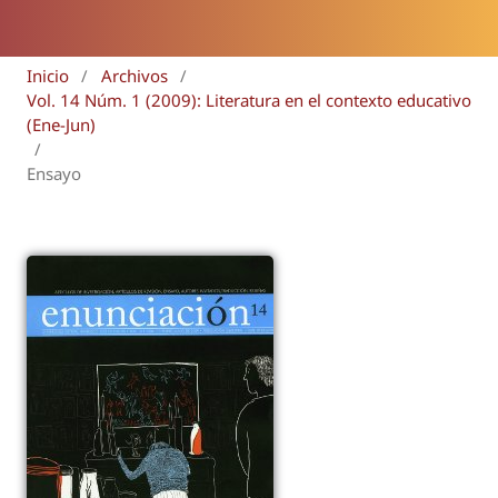
Inicio
/
Archivos
/
Vol. 14 Núm. 1 (2009): Literatura en el contexto educativo
(Ene-Jun)
/
Ensayo