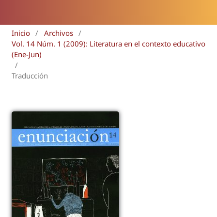
Inicio
/
Archivos
/
Vol. 14 Núm. 1 (2009): Literatura en el contexto educativo
(Ene-Jun)
/
Traducción