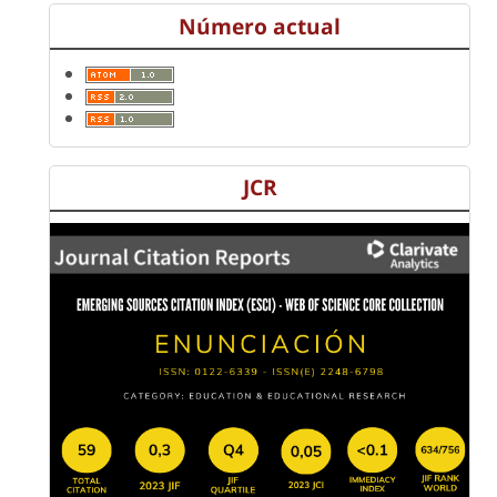
Número actual
JCR