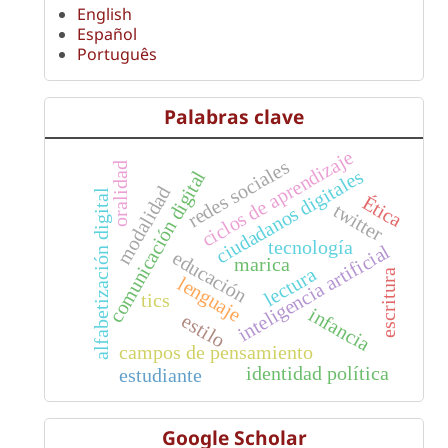
English
Español
Português
Palabras clave
ciclos de aprendizaje
redes sociales
oralidad
ciudadanos digitales
comunicación digital
modalidad
alfabetización digital
Ética
twitter
tecnología
inteligencia artificial
educación
marica
lectura
escritura
lenguaje
tics
infancia
estilo
campos de pensamiento
identidad política
estudiante
Google Scholar