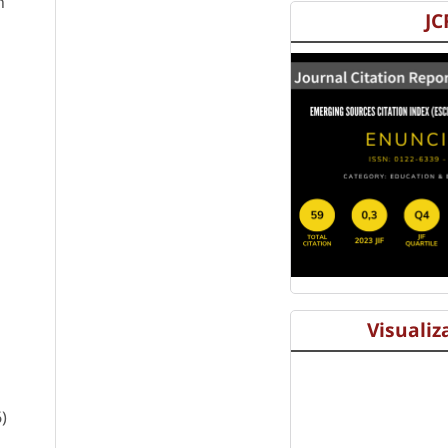
n
JC
Visualiz
)