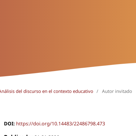
nálisis del discurso en el contexto educativo
/
Autor invitado
DOI:
https://doi.org/10.14483/22486798.473