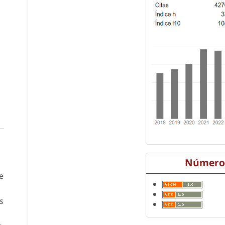
Número 
e
s