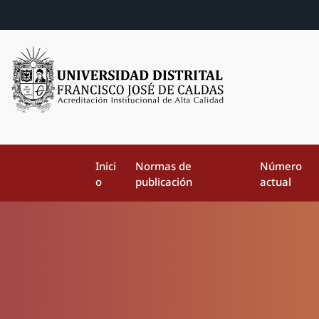
Inici
Normas de
Número
o
publicación
actual