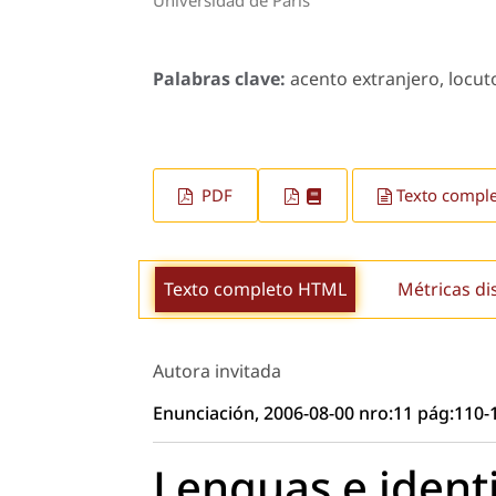
Palabras clave:
acento extranjero, locuto
PDF
Texto compl
Texto completo HTML
Métricas di
Autora invitada
Enunciación, 2006-08-00 nro:11 pág:110-
Lenguas e ident