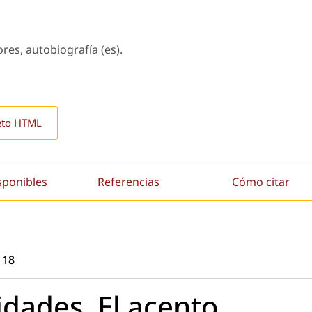
res, autobiografía (es).
eto HTML
sponibles
Referencias
Cómo citar
118
idades. El acento