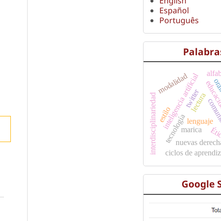
English
Español
Português
Palabra
alfa
inteligencia artificial
modalidad
ora
educac
twitter
lectura
interdisciplinariedad
comunic
estilo
tecnología
lenguaje
Éti
marica
nuevas derech
ciclos de aprendiz
Google 