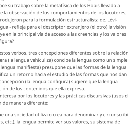
e su trabajo sobre la metafísica de los Hopis llevado a
 de la observación de los comportamientos de los locutores,
rodujeron para la formulación estructuralista de. Lévi-
gua - refleja para el descriptor extranjero (el otro) la visión
 en la principal vía de acceso a las creencias y los valores
figura?
estos verbos, tres concepciones diferentes sobre la relació
mera (la lengua vehiculiza) concibe la lengua como un simple
 lengua manifiesta) presupone que las formas de la lengua
ifica un retorno hacia el estudio de las formas que nos dan
a concepción (la lengua configura) sugiere que la lengua
ción de los contenidos que ella expresa.
interesa por los locutores y las prácticas discursivas (usos 
ón de manera diferente:
ue una sociedad utiliza o crea para denominar y circunscrib
s, etc.), la lengua permite ver sus valores, su sistema de