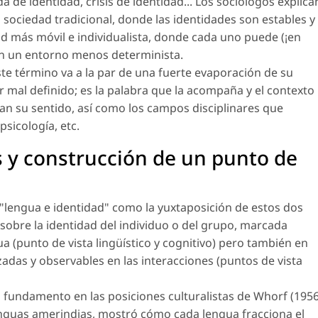
a de identidad, crisis de identidad... Los sociólogos explica
sociedad tradicional, donde las identidades son estables y
d más móvil e individualista, donde cada uno puede (¡en
 en un entorno menos determinista.
ste término va a la par de una fuerte evaporación de su
 mal definido; es la palabra que la acompaña y el contexto
an su sentido, así como los campos disciplinares que
psicología, etc.
 y construcción de un punto de
 "lengua e identidad" como la yuxtaposición de estos dos
sobre la identidad del individuo o del grupo, marcada
a (punto de vista lingüístico y cognitivo) pero también en
izadas y observables en las interacciones (puntos de vista
su fundamento en las posiciones culturalistas de Whorf (1956
 lenguas amerindias, mostró cómo cada lengua fracciona el