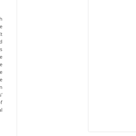
th
e
It
nd
ts
ve
re
ve
he
n
s’
of
al