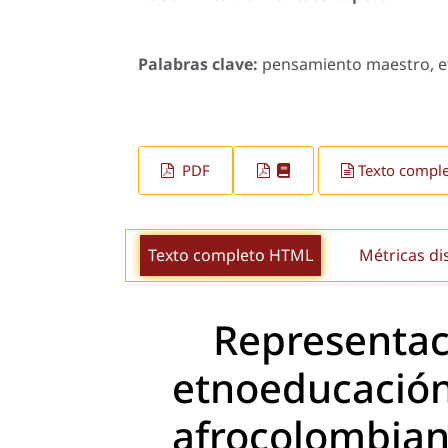
Palabras clave:
pensamiento maestro, et
PDF
Texto compl
Texto completo HTML
Métricas di
Representac
etnoeducación
afrocolombian