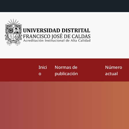
Inici
Normas de
Número
o
publicación
actual