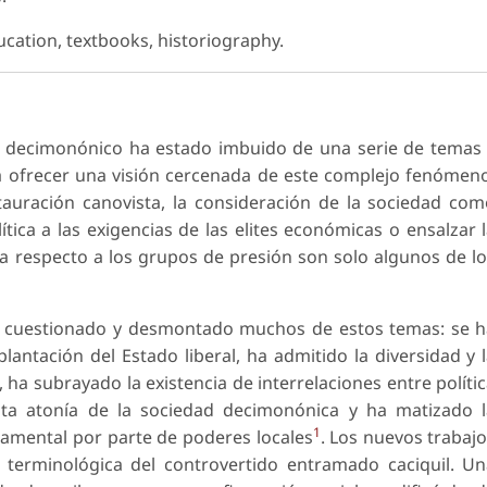
ucation, textbooks, historiography.
o decimonónico ha estado imbuido de una serie de temas
ofrecer una visión cercenada de este complejo fenómen
tauración canovista, la consideración de la sociedad co
tica a las exigencias de las elites económicas o ensalzar 
a respecto a los grupos de presión son solo algunos de l
 ha cuestionado y desmontado muchos de estos temas: se 
plantación del Estado liberal, ha admitido la diversidad y 
ha subrayado la existencia de interrelaciones entre políti
ta atonía de la sociedad decimonónica y ha matizado l
1
amental por parte de poderes locales
. Los nuevos trabaj
 terminológica del controvertido entramado caciquil. U