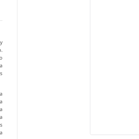
 y
o.
mo
la
os
ha
la
ca
a
os
na