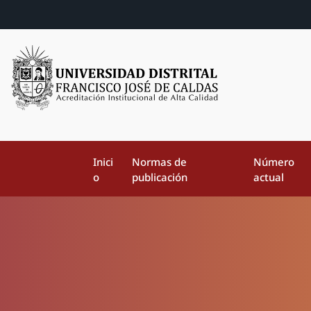
Inici
Normas de
Número
o
publicación
actual