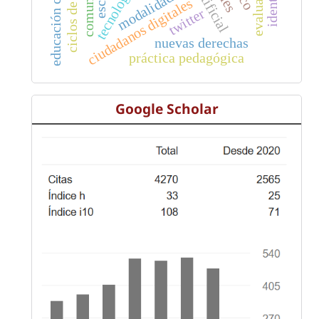
tecnología
modalidad
ciudadanos digitales
twitter
nuevas derechas
práctica pedagógica
Google Scholar