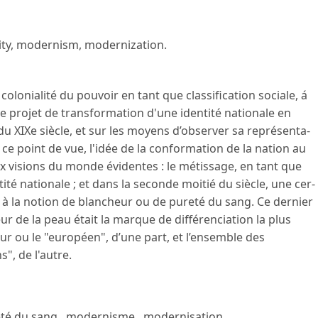
ty
,
modernism
,
modernization
.
colonialité du pouvoir en tant que classification sociale, á
ue projet de transformation d'une identité nationale en
u XIXe siècle, et sur les moyens d’observer sa représenta-
 ce point de vue, l'idée de la conformation de la nation au
x visions du monde évidentes : le métissage, en tant que
ité nationale ; et dans la seconde moitié du siècle, une cer-
t à la notion de blancheur ou de pureté du sang. Ce dernier
eur de la peau était la marque de différenciation la plus
eur ou le "européen", d’une part, et l’ensemble des
", de l'autre.
té du sang
,
modernisme
,
modernisation
.