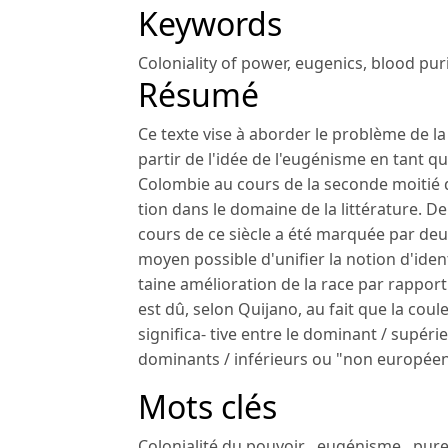
Keywords
Coloniality of power
,
eugenics
,
blood puri
Résumé
Ce texte vise à aborder le problème de la 
partir de l'idée de l'eugénisme en tant q
Colombie au cours de la seconde moitié d
tion dans le domaine de la littérature. De
cours de ce siècle a été marquée par deu
moyen possible d'unifier la notion d'ident
taine amélioration de la race par rappor
est dû, selon Quijano, au fait que la coul
significa- tive entre le dominant / supéri
dominants / inférieurs ou "non européens
Mots clés
Colonialité du pouvoir
,
eugénisme
,
pure