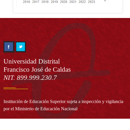
Información
Universidad Distrital
Francisco José de Caldas
NIT. 899.999.230.7
Institución de Educación Superior sujeta a inspección y vigilancia
por el Ministerio de Educación Nacional
Acuerdo de creación N° 10 de 1948 del Concejo de Bogotá
Acreditación Institucional de Alta Calidad - Resolución N° 023653