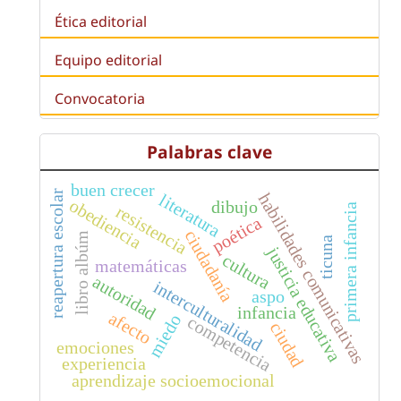
Ética editorial
Equipo editorial
Convocatoria
Palabras clave
buen crecer
reapertura escolar
habilidades comunicativas
literatura
obediencia
dibujo
resistencia
primera infancia
poética
ciudadanía
libro albúm
ticuna
justicia educativa
cultura
matemáticas
autoridad
interculturalidad
aspo
infancia
afecto
miedo
competencia
ciudad
emociones
experiencia
aprendizaje socioemocional