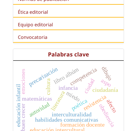
Ética editorial
Equipo editorial
Convocatoria
Palabras clave
dibujo
precarización
libro albúm
competencia
emociones
aspo
ciudad
cultura
educación infantil
infancia
ciudadanía
literatura
miedo
resistencia
matemáticas
poética
afecto
autoridad
obediencia
buen crecer
interculturalidad
habilidades comunicativas
formación docente
educación intercultural