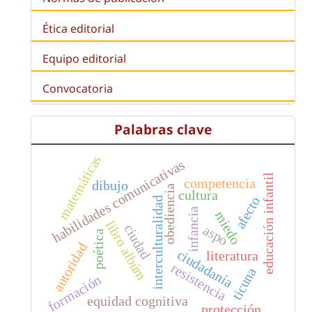
Ética editorial
Equipo editorial
Convocatoria
Palabras clave
matemáticas
habilidades comunicativas
educación infantil
competencia
dibujo
obediencia
cultura
afecto
interculturalidad
infancia
miedo
libro albúm
ciudad
aspo
poética
autoridad
ciudadanía
literatura
resistencia
ticuna
formación
equidad cognitiva
protección