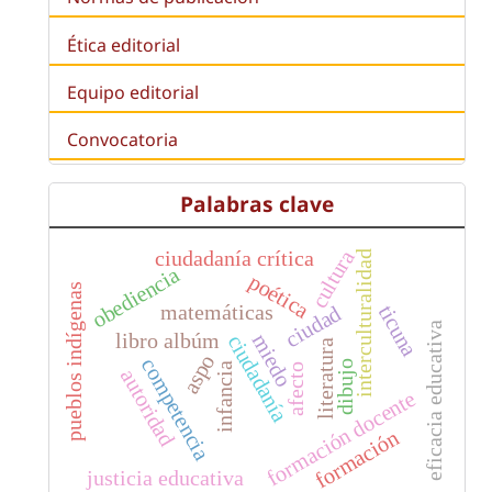
Ética editorial
Equipo editorial
Convocatoria
Palabras clave
cultura
ciudadanía crítica
interculturalidad
obediencia
poética
pueblos indígenas
matemáticas
ticuna
ciudad
eficacia educativa
libro albúm
miedo
ciudadanía
literatura
aspo
competencia
dibujo
infancia
afecto
autoridad
formación docente
formación
justicia educativa