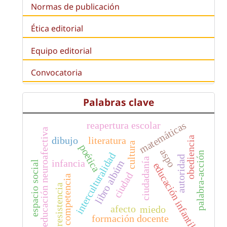
Normas de publicación
Ética editorial
Equipo editorial
Convocatoria
Palabras clave
matemáticas
reapertura escolar
educación neuroafectiva
dibujo
literatura
obediencia
cultura
poética
aspo
palabra-acción
interculturalidad
autoridad
ciudadanía
infancia
libro albúm
espacio social
educación infantil
ciudad
competencia
resistencia
afecto
miedo
formación docente