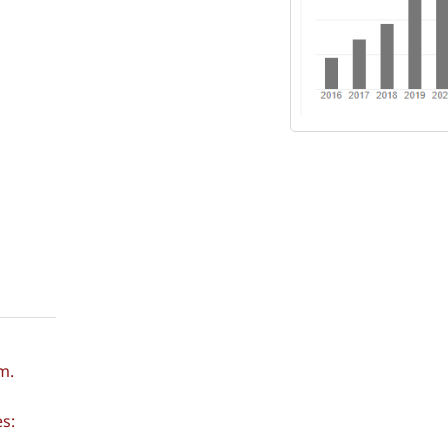
m.
s: