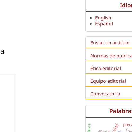
Idi
English
Español
Enviar un artículo
ia
Normas de public
Ética editorial
Equipo editorial
Convocatoria
Palabra
prec
autoridad
dibujo