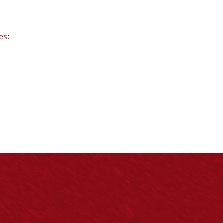
s
es: