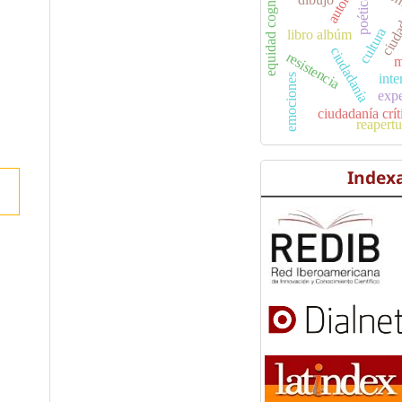
equidad cognitiva
com
poética
ciud
cultura
libro albúm
ciudadanía
resistencia
m
inte
emociones
expe
ciudadanía crít
reapertu
Index