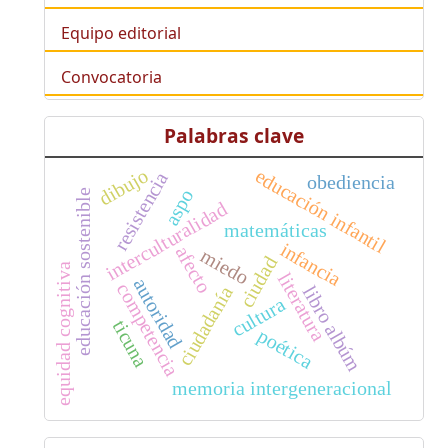
Equipo editorial
Convocatoria
Palabras clave
dibujo
educación infantil
resistencia
obediencia
aspo
educación sostenible
interculturalidad
matemáticas
infancia
afecto
miedo
ciudad
equidad cognitiva
literatura
autoridad
competencia
libro albúm
ciudadanía
cultura
ticuna
poética
memoria intergeneracional