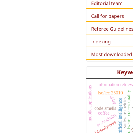
Editorial team
Call for papers
Referee Guideline
Indexing
Most downloaded a
Keyw
information retriev
mobile applications
i
software process quality
iso/iec 25010
ai4sg
software metrics
artificial intelligence
code smells
coffee
accessibility
biopolymers
u