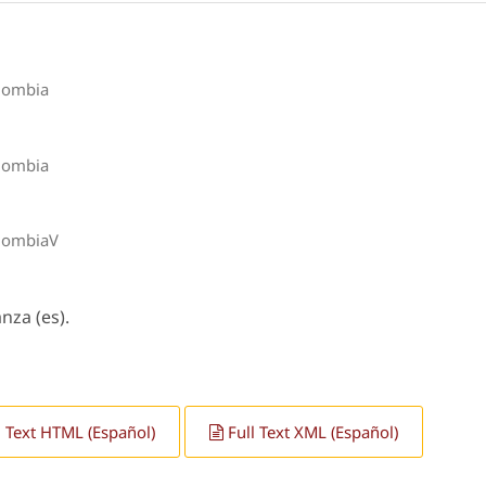
olombia
olombia
olombiaV
nza (es).
l Text HTML (Español)
Full Text XML (Español)