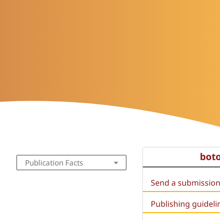
bot
Publication Facts
Send a submissio
Publishing guideli