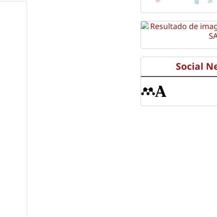
Social N