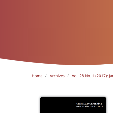
Home
/
Archives
/
Vol. 28 No. 1 (2017): J