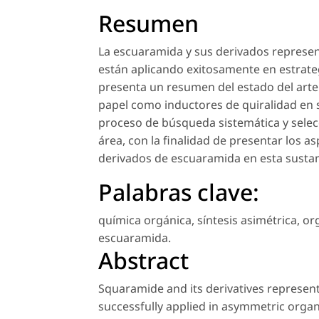
Resumen
La escuaramida y sus derivados represe
están aplicando exitosamente en estrateg
presenta un resumen del estado del arte r
papel como inductores de quiralidad en se
proceso de búsqueda sistemática y selecc
área, con la finalidad de presentar los as
derivados de escuaramida en esta sustanc
Palabras clave:
química orgánica
,
síntesis asimétrica
,
or
escuaramida
.
Abstract
Squaramide and its derivatives represen
successfully applied in asymmetric organo