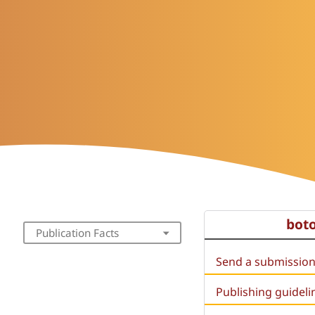
bot
Publication Facts
Send a submissio
Publishing guideli