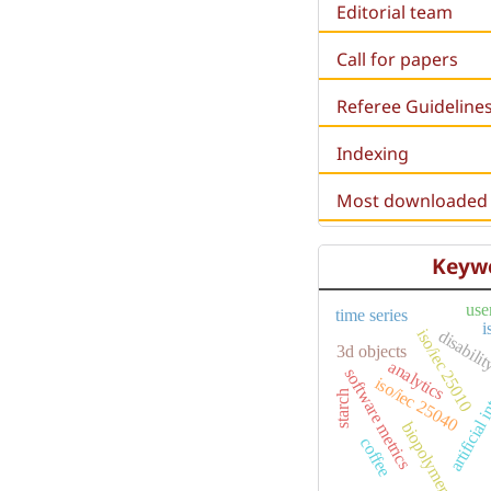
Editorial team
Call for papers
Referee Guideline
Indexing
Most downloaded a
Keyw
use
time series
i
iso/iec 25010
disabili
3d objects
artificial i
analytics
software metrics
iso/iec 25040
starch
biopolymers
coffee