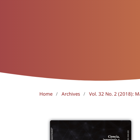
Home
/
Archives
/
Vol. 32 No. 2 (2018): 