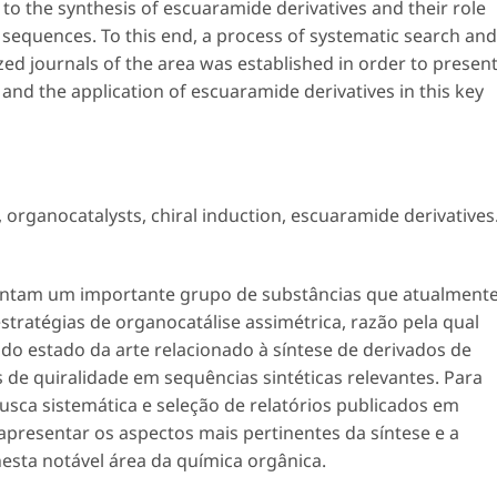
 to the synthesis of escuaramide derivatives and their role
ic sequences. To this end, a process of systematic search and
ized journals of the area was established in order to presen
 and the application of escuaramide derivatives in this key
,
organocatalysts
,
chiral induction
,
escuaramide derivatives
entam um importante grupo de substâncias que atualment
tratégias de organocatálise assimétrica, razão pela qual
o estado da arte relacionado à síntese de derivados de
de quiralidade em sequências sintéticas relevantes. Para
usca sistemática e seleção de relatórios publicados em
 apresentar os aspectos mais pertinentes da síntese e a
esta notável área da química orgânica.