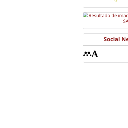
Social N