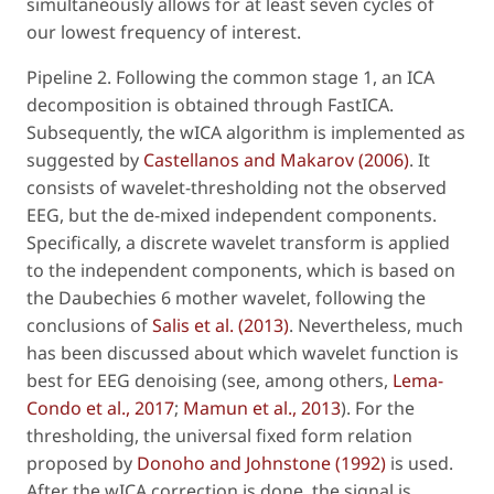
simultaneously allows for at least seven cycles of
our lowest frequency of interest.
Pipeline 2
. Following the
common stage 1
, an ICA
decomposition is obtained through FastICA.
Subsequently, the wICA algorithm is implemented as
suggested by
Castellanos and Makarov (2006)
. It
consists of wavelet-thresholding not the observed
EEG, but the de-mixed independent components.
Specifically, a discrete wavelet transform is applied
to the independent components, which is based on
the Daubechies 6 mother wavelet, following the
conclusions of
Salis
et al
. (2013)
. Nevertheless, much
has been discussed about which wavelet function is
best for EEG denoising (see, among others,
Lema-
Condo
et al
., 2017
;
Mamun
et al
., 2013
). For the
thresholding, the universal fixed form relation
proposed by
Donoho and Johnstone (1992)
is used.
After the wICA correction is done, the signal is