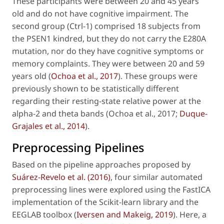
These participants were between 20 and 45 years
old and do not have cognitive impairment. The
second group (Ctrl-1) comprised 18 subjects from
the PSEN1 kindred, but they do not carry the E280A
mutation, nor do they have cognitive symptoms or
memory complaints. They were between 20 and 59
years old (
Ochoa
et al
., 2017
). These groups were
previously shown to be statistically different
regarding their resting-state relative power at the
alpha-2 and theta bands (Ochoa
et al
., 2017;
Duque-
Grajales
et al
., 2014
).
Preprocessing Pipelines
Based on the pipeline approaches proposed by
Suárez-Revelo
et al
. (2016)
, four similar automated
preprocessing lines were explored using the FastICA
implementation of the Scikit-learn library and the
EEGLAB toolbox (
Iversen and Makeig, 2019
). Here, a