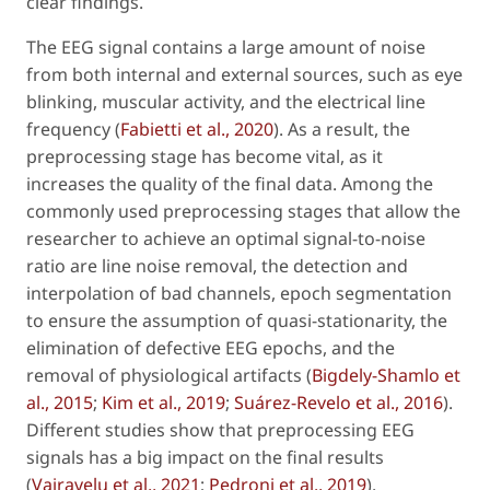
clear findings.
The EEG signal contains a large amount of noise
from both internal and external sources, such as eye
blinking, muscular activity, and the electrical line
frequency (
Fabietti
et al
., 2020
). As a result, the
preprocessing stage has become vital, as it
increases the quality of the final data. Among the
commonly used preprocessing stages that allow the
researcher to achieve an optimal signal-to-noise
ratio are line noise removal, the detection and
interpolation of bad channels, epoch segmentation
to ensure the assumption of quasi-stationarity, the
elimination of defective EEG epochs, and the
removal of physiological artifacts (
Bigdely-Shamlo
et
al
., 2015
;
Kim
et al
., 2019
;
Suárez-Revelo
et al
., 2016
).
Different studies show that preprocessing EEG
signals has a big impact on the final results
(
Vajravelu
et al
., 2021
;
Pedroni
et al
., 2019
).