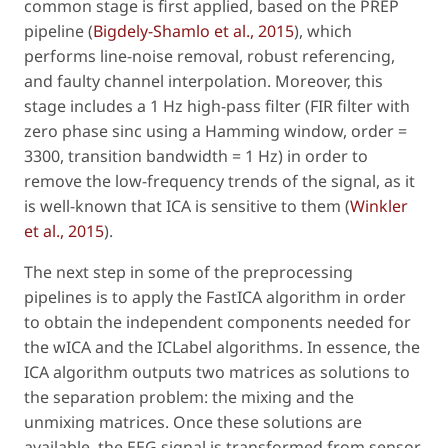
common stage is first applied, based on the PREP
pipeline (
Bigdely-Shamlo
et al
., 2015
), which
performs line-noise removal, robust referencing,
and faulty channel interpolation. Moreover, this
stage includes a 1 Hz high-pass filter (FIR filter with
zero phase sinc using a Hamming window, order =
3300, transition bandwidth = 1 Hz) in order to
remove the low-frequency trends of the signal, as it
is well-known that ICA is sensitive to them (
Winkler
et al
., 2015
).
The next step in some of the preprocessing
pipelines is to apply the FastICA algorithm in order
to obtain the independent components needed for
the wICA and the ICLabel algorithms. In essence, the
ICA algorithm outputs two matrices as solutions to
the separation problem: the mixing and the
unmixing matrices. Once these solutions are
available, the EEG signal is transformed from sensor