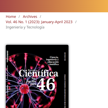
Home
/
Archives
/
Vol. 46 No. 1 (2023): January-April 2023
/
Ingeniería y Tecnología